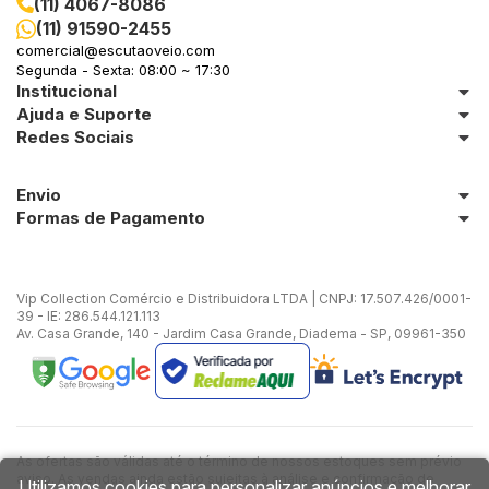
(11) 4067-8086
(11) 91590-2455
in Stone
comercial@escutaoveio.com
Segunda - Sexta: 08:00 ~ 17:30
Institucional
toda a categoria
Ajuda e Suporte
Redes Sociais
Envio
Formas de Pagamento
Vip Collection Comércio e Distribuidora LTDA | CNPJ: 17.507.426/0001-
39 - IE: 286.544.121.113
Av. Casa Grande, 140 - Jardim Casa Grande, Diadema - SP, 09961-350
As ofertas são válidas até o término de nossos estoques sem prévio
aviso. As vendas ainda estão sujeitas à análise e confirmação de
Utilizamos cookies para personalizar anúncios e melhorar