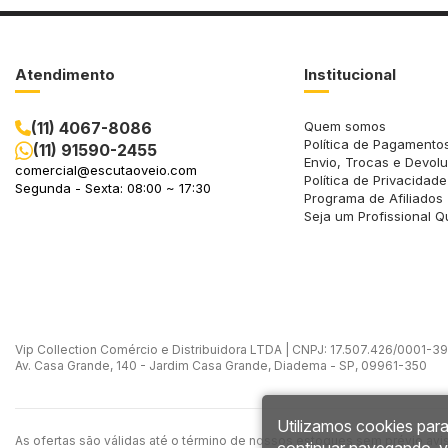
Atendimento
Institucional
(11) 4067-8086
Quem somos
Política de Pagamento
(11) 91590-2455
Envio, Trocas e Devol
comercial@escutaoveio.com
Política de Privacidade
Segunda - Sexta: 08:00 ~ 17:30
Programa de Afiliados
Seja um Profissional Q
Vip Collection Comércio e Distribuidora LTDA | CNPJ: 17.507.426/0001-39 -
Av. Casa Grande, 140 - Jardim Casa Grande, Diadema - SP, 09961-350
Utilizamos cookies para
As ofertas são válidas até o término de nossos estoques sem prévio avi