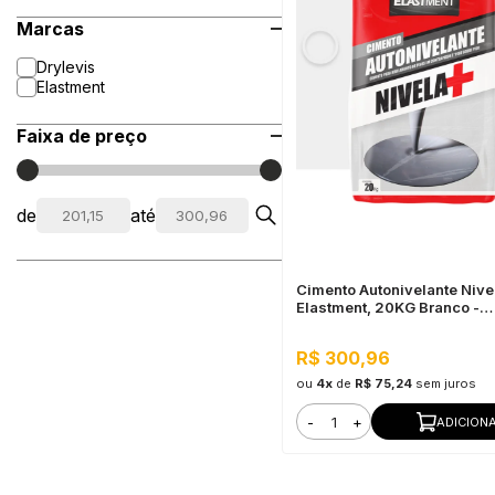
Marcas
Drylevis
Elastment
Faixa de preço
de
até
Cimento Autonivelante Nive
Elastment, 20KG Branco -
Nivelamento Fácil para Piso
Secagem Rápida
R$ 300,96
ou
4x
de
R$ 75,24
sem juros
-
+
ADICION