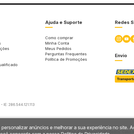
Ajuda e Suporte
Redes S
Como comprar
s
Minha Conta
uções
Meus Pedidos
Perguntas Frequentes
Envio
Política de Promoções
ualificado
 IE: 286.544.121.113
 personalizar anúncios e melhorar a sua experiência no site. A
so. As vendas ainda estão sujeitas à análise e confirmação de dados. Caso 