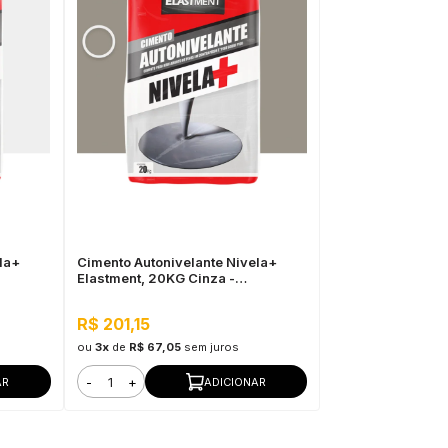
la+
Cimento Autonivelante Nivela+
Elastment, 20KG Cinza -
s,
Nivelamento Fácil para Pisos,
Secagem Rápida
R$ 201,15
ou
3x
de
R$ 67,05
sem juros
-
+
AR
ADICIONAR