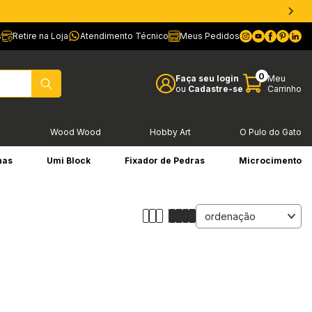
s
Retire na Loja
Atendimento Técnico
Meus Pedidos
0
Faça seu login
Meu
ou
Cadastre-se
Carrinho
l
Wood Wood
Hobby Art
O Pulo do Gato
has
Umi Block
Fixador de Pedras
Microcimento