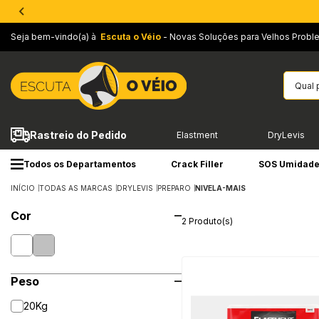
Seja bem-vindo(a) à
Escuta o Véio
- Novas Soluções para Velhos Probl
Rastreio do Pedido
Elastment
DryLevis
Todos os Departamentos
Crack Filler
SOS Umidad
INÍCIO
TODAS AS MARCAS
DRYLEVIS
PREPARO
NIVELA-MAIS
Cor
2 Produto(s)
Peso
20Kg