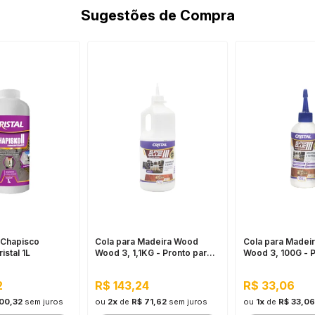
Sugestões de Compra
 Chapisco
Cola para Madeira Wood
Cola para Madei
istal 1L
Wood 3, 1,1KG - Pronto para
Wood 3, 100G - P
Uso, Ótimo Rendimento
Uso, Ótimo Rend
2
R$ 143,24
R$ 33,06
100,32
sem juros
ou
2x
de
R$ 71,62
sem juros
ou
1x
de
R$ 33,06