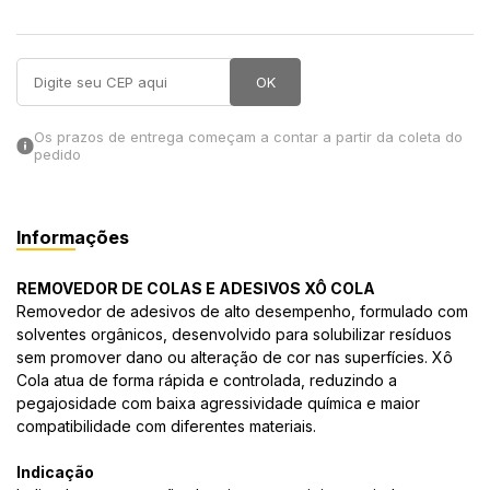
in Stone
OK
toda a categoria
Os prazos de entrega começam a contar a partir da coleta do
pedido
Informações
REMOVEDOR DE COLAS E ADESIVOS XÔ COLA
Removedor de adesivos de alto desempenho, formulado com
solventes orgânicos, desenvolvido para solubilizar resíduos
sem promover dano ou alteração de cor nas superfícies. Xô
Cola atua de forma rápida e controlada, reduzindo a
pegajosidade com baixa agressividade química e maior
compatibilidade com diferentes materiais.
Indicação