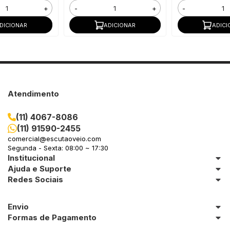
+
-
+
-
DICIONAR
ADICIONAR
ADICI
Atendimento
(11) 4067-8086
(11) 91590-2455
comercial@escutaoveio.com
Segunda - Sexta: 08:00 ~ 17:30
Institucional
Ajuda e Suporte
Redes Sociais
Envio
Formas de Pagamento