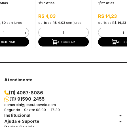
 Atlas
1/2" Atlas
1/2" Atlas
R$ 4,03
R$ 14,23
8,50
sem juros
ou
1x
de
R$ 4,03
sem juros
ou
1x
de
R$ 14,23
+
-
+
-
DICIONAR
ADICIONAR
ADICI
Atendimento
(11) 4067-8086
(11) 91590-2455
comercial@escutaoveio.com
Segunda - Sexta: 08:00 ~ 17:30
Institucional
Ajuda e Suporte