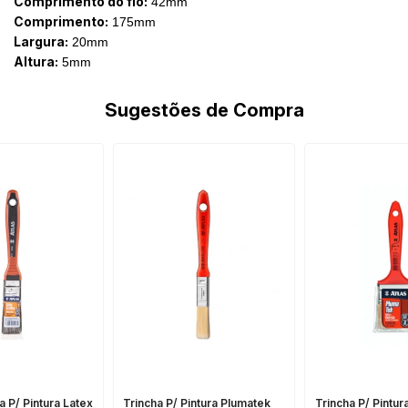
Comprimento do fio:
42mm
Comprimento:
175mm
Largura:
20mm
Altura:
5mm
Sugestões de Compra
a P/ Pintura Latex
Trincha P/ Pintura Plumatek
Trincha P/ Pintur