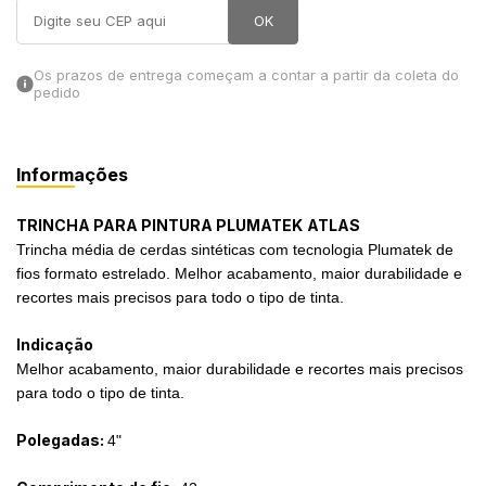
OK
in Stone
Os prazos de entrega começam a contar a partir da coleta do
toda a categoria
pedido
Informações
TRINCHA PARA PINTURA PLUMATEK
ATLAS
Trincha média de cerdas sintéticas com tecnologia Plumatek de
fios formato estrelado. Melhor acabamento, maior durabilidade e
recortes mais precisos para todo o tipo de tinta.
Indicação
Melhor acabamento, maior durabilidade e recortes mais precisos
para todo o tipo de tinta.
Polegadas:
4"