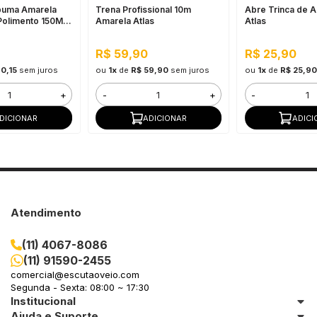
puma Amarela
Trena Profissional 10m
Abre Trinca de 
 Polimento 150MM
Amarela Atlas
Atlas
R$ 59,90
R$ 25,90
0,15
sem juros
ou
1x
de
R$ 59,90
sem juros
ou
1x
de
R$ 25,90
+
-
+
-
DICIONAR
ADICIONAR
ADICI
Atendimento
(11) 4067-8086
(11) 91590-2455
comercial@escutaoveio.com
Segunda - Sexta: 08:00 ~ 17:30
Institucional
Ajuda e Suporte