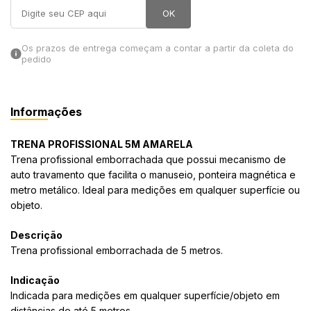
OK
in Stone
Os prazos de entrega começam a contar a partir da coleta do
toda a categoria
pedido
Informações
TRENA PROFISSIONAL 5M AMARELA
Trena profissional emborrachada que possui mecanismo de
auto travamento que facilita o manuseio, ponteira magnética e
metro metálico. Ideal para medições em qualquer superfície ou
objeto.
Descrição
Trena profissional emborrachada de 5 metros.
Indicação
Indicada para medições em qualquer superfície/objeto em
distâncias de até 5 metros.