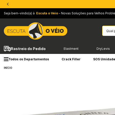
Seja bem-vindo(a) à
Escuta o Véio
- Novas Soluções para Velhos Probl
Rastreio do Pedido
Elastment
DryLevis
Todos os Departamentos
Crack Filler
SOS Umidad
INÍCIO