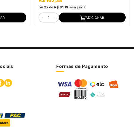
R$ 162,38
ou
2x
de
R$ 81,19
sem juros
-
+
NAR
ADICIONAR
ociais
Formas de Pagamento