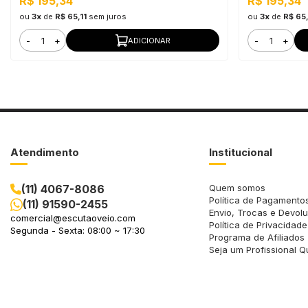
R$ 195,34
R$ 195,34
ou
3x
de
R$ 65,11
sem juros
ou
3x
de
R$ 65,
-
+
-
+
ADICIONAR
Atendimento
Institucional
(11) 4067-8086
Quem somos
Política de Pagamento
(11) 91590-2455
Envio, Trocas e Devol
comercial@escutaoveio.com
Política de Privacidade
Segunda - Sexta: 08:00 ~ 17:30
Programa de Afiliados
Seja um Profissional Q