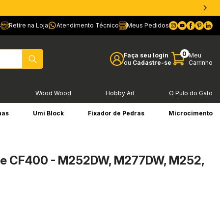
s
Retire na Loja
Atendimento Técnico
Meus Pedidos
0
Faça seu login
Meu
ou
Cadastre-se
Carrinho
l
Wood Wood
Hobby Art
O Pulo do Gato
has
Umi Block
Fixador de Pedras
Microcimento
te CF400 - M252DW, M277DW, M252,