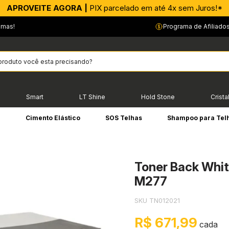
APROVEITE AGORA |
PIX parcelado em até 4x sem Juros!*
emas!
Programa de Afiliado
Smart
LT Shine
Hold Stone
Crista
e
Cimento Elástico
SOS Telhas
Shampoo para Tel
Toner Back Whi
M277
SKU TN012021
R$ 671,99