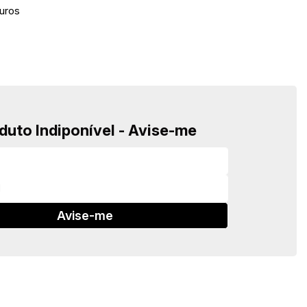
uros
duto Indiponível - Avise-me
Avise-me