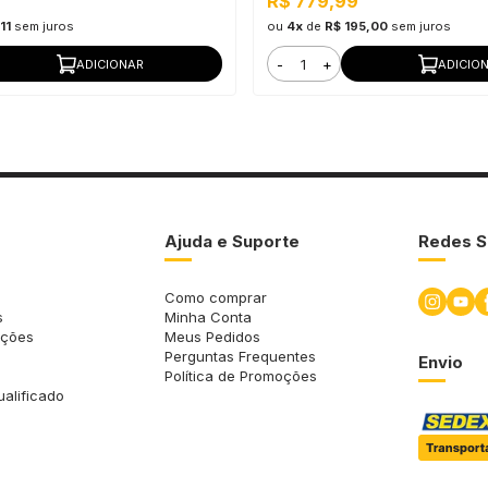
R$ 779,99
11
sem juros
ou
4x
de
R$ 195,00
sem juros
-
+
ADICIONAR
ADICIO
Ajuda e Suporte
Redes S
Como comprar
s
Minha Conta
uções
Meus Pedidos
Perguntas Frequentes
Envio
Política de Promoções
ualificado