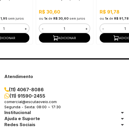
R$ 30,60
R$ 91,78
1,95
sem juros
ou
1x
de
R$ 30,60
sem juros
ou
1x
de
R$ 91,78
+
-
+
-
DICIONAR
ADICIONAR
ADICI
Atendimento
(11) 4067-8086
(11) 91590-2455
comercial@escutaoveio.com
Segunda - Sexta: 08:00 ~ 17:30
Institucional
Ajuda e Suporte
Redes Sociais