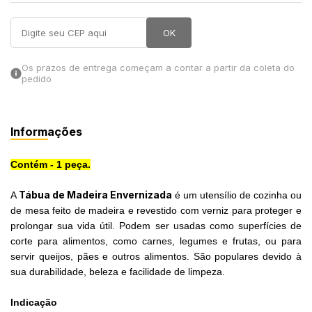
in Stone
OK
toda a categoria
Os prazos de entrega começam a contar a partir da coleta do
pedido
Informações
Contém - 1 peça.
Tábua de Madeira Envernizada
A
é um utensílio de cozinha ou
de mesa feito de madeira e revestido com verniz para proteger e
prolongar sua vida útil. Podem ser usadas como superfícies de
corte para alimentos, como carnes, legumes e frutas, ou para
servir queijos, pães e outros alimentos. São populares devido à
sua durabilidade, beleza e facilidade de limpeza.
Indicação