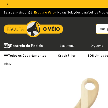
Seja bem-vindo(a) à
Escuta o Véio
- Novas Soluções para Velhos Probl
Rastreio do Pedido
Elastment
DryLevis
Todos os Departamentos
Crack Filler
SOS Umidad
INÍCIO