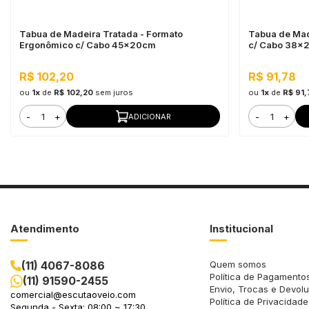
Tabua de Madeira Tratada - Formato
Tabua de Mad
Ergonômico c/ Cabo 45x20cm
c/ Cabo 38x
R$ 102,20
R$ 91,78
ou
1x
de
R$ 102,20
sem juros
ou
1x
de
R$ 91
-
+
-
+
ADICIONAR
Atendimento
Institucional
(11) 4067-8086
Quem somos
Política de Pagamento
(11) 91590-2455
Envio, Trocas e Devol
comercial@escutaoveio.com
Política de Privacidade
Segunda - Sexta: 08:00 ~ 17:30