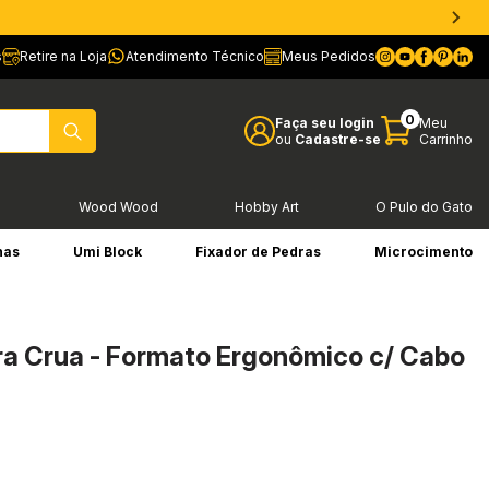
s
Retire na Loja
Atendimento Técnico
Meus Pedidos
0
Faça seu login
Meu
ou
Cadastre-se
Carrinho
l
Wood Wood
Hobby Art
O Pulo do Gato
has
Umi Block
Fixador de Pedras
Microcimento
a Crua - Formato Ergonômico c/ Cabo