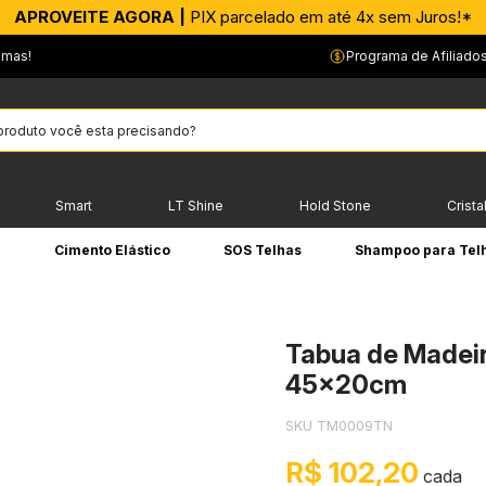
APROVEITE AGORA |
PIX parcelado em até 4x sem Juros!*
emas!
Programa de Afiliado
Smart
LT Shine
Hold Stone
Crista
e
Cimento Elástico
SOS Telhas
Shampoo para Tel
Tabua de Madeir
45x20cm
SKU TM0009TN
R$ 102,20