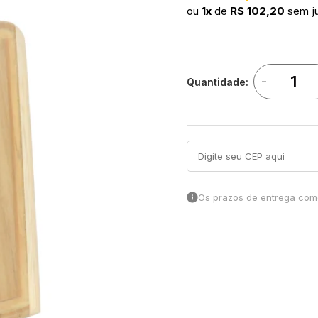
ou
1x
de
R$ 102,20
sem j
-
Quantidade:
Os prazos de entrega come