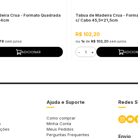
eira Crua - Formato Quadrada
Tabua de Madeira Crua - Forma
24cm
c/ Cabo 45,5x21,5cm
R$ 102,20
,78
sem juros
ou
1x
de
R$ 102,20
sem juros
-
+
ADICIONAR
ADICIO
Ajuda e Suporte
Redes S
Como comprar
s
Minha Conta
uções
Meus Pedidos
Perguntas Frequentes
Envio