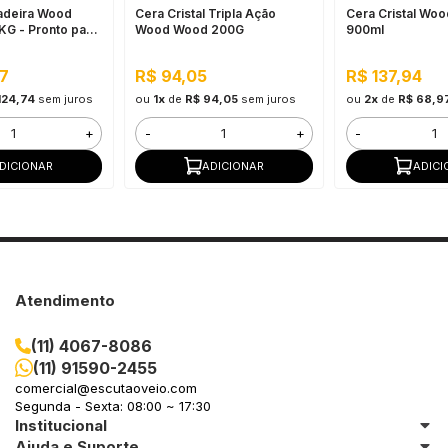
adeira Wood
Cera Cristal Tripla Ação
Cera Cristal Wo
KG - Pronto para
Wood Wood 200G
900ml
Rendimento
7
R$ 94,05
R$ 137,94
124,74
sem juros
ou
1x
de
R$ 94,05
sem juros
ou
2x
de
R$ 68,9
+
-
+
-
DICIONAR
ADICIONAR
ADICI
Atendimento
(11) 4067-8086
(11) 91590-2455
comercial@escutaoveio.com
Segunda - Sexta: 08:00 ~ 17:30
Institucional
Ajuda e Suporte