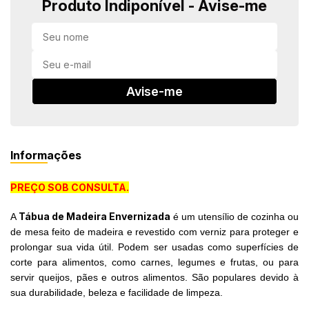
Produto Indiponível - Avise-me
in Stone
toda a categoria
Avise-me
Informações
PREÇO SOB CONSULTA.
Tábua de Madeira Envernizada
A
é um utensílio de cozinha ou
de mesa feito de madeira e revestido com verniz para proteger e
prolongar sua vida útil. Podem ser usadas como superfícies de
corte para alimentos, como carnes, legumes e frutas, ou para
servir queijos, pães e outros alimentos. São populares devido à
sua durabilidade, beleza e facilidade de limpeza.