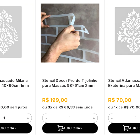
mascado Milana
Stencil Decor Pro de Tijolinho
Stencil Adamasc
s 40x60cm 1mm
para Massas 98x61cm 2mm
Ekaterina para 
44x55cm 1mm
R$ 199,00
R$ 70,00
70,00
sem juros
ou
3x
de
R$ 66,33
sem juros
ou
1x
de
R$ 70,0
+
-
+
-
DICIONAR
ADICIONAR
ADICI