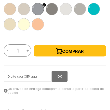
in Stone
toda a categoria
-
+
COMPRAR
OK
Os prazos de entrega começam a contar a partir da coleta do
pedido