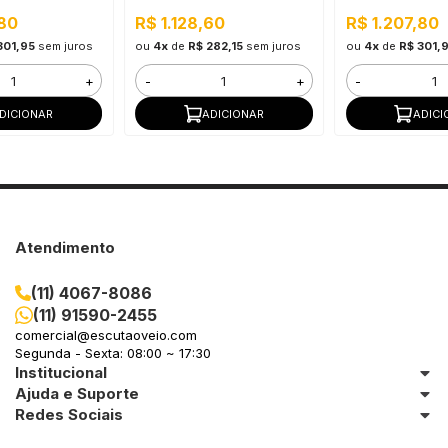
e Externo
Uso Interno e Externo
Externo
,80
R$ 1.128,60
R$ 1.207,80
301,95
sem juros
ou
4x
de
R$ 282,15
sem juros
ou
4x
de
R$ 301,
+
-
+
-
DICIONAR
ADICIONAR
ADICI
Atendimento
(11) 4067-8086
(11) 91590-2455
comercial@escutaoveio.com
Segunda - Sexta: 08:00 ~ 17:30
Institucional
Ajuda e Suporte
Redes Sociais