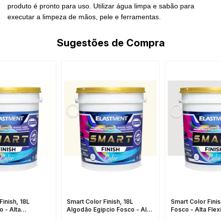
produto é pronto para uso. Utilizar água limpa e sabão para
executar a limpeza de mãos, pele e ferramentas.
Sugestões de Compra
Finish, 18L
Smart Color Finish, 18L
Smart Color Finis
 - Alta
Algodão Egípcio Fosco - Alta
Fosco - Alta Flex
e, Baixo VOC,
Flexibilidade, Baixo VOC,
Baixo VOC, Uso I