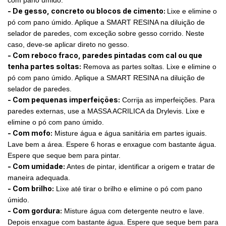
- De gesso, concreto ou blocos de cimento:
Lixe e elimine o
pó com pano úmido. Aplique a SMART RESINA na diluição de
selador de paredes, com exceção sobre gesso corrido. Neste
caso, deve-se aplicar direto no gesso.
- Com reboco fraco, paredes pintadas com cal ou que
tenha partes soltas:
Remova as partes soltas. Lixe e elimine o
pó com pano úmido. Aplique a SMART RESINA na diluição de
selador de paredes.
- Com pequenas imperfeições:
Corrija as imperfeições. Para
paredes externas, use a MASSA ACRILICA da Drylevis. Lixe e
elimine o pó com pano úmido.
- Com mofo:
Misture água e água sanitária em partes iguais.
Lave bem a área. Espere 6 horas e enxague com bastante água.
Espere que seque bem para pintar.
- Com umidade:
Antes de pintar, identificar a origem e tratar de
maneira adequada.
- Com brilho:
Lixe até tirar o brilho e elimine o pó com pano
úmido.
- Com gordura:
Misture água com detergente neutro e lave.
Depois enxague com bastante água. Espere que seque bem para