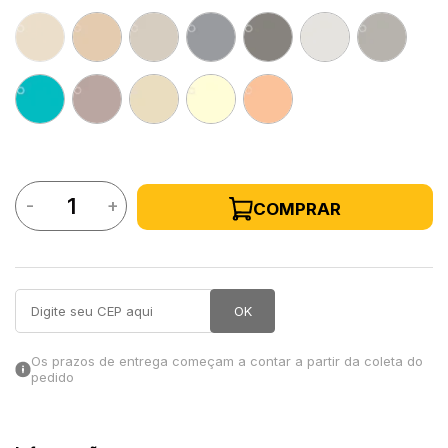
in Stone
toda a categoria
-
+
COMPRAR
OK
Os prazos de entrega começam a contar a partir da coleta do
pedido