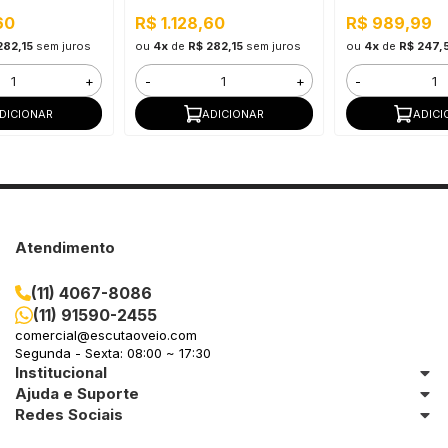
o vapor
Flexibilidade, Permeável ao
vapor
60
R$ 1.128,60
R$ 989,99
vapor
282,15
sem juros
ou
4x
de
R$ 282,15
sem juros
ou
4x
de
R$ 247,
+
-
+
-
DICIONAR
ADICIONAR
ADICI
Atendimento
(11) 4067-8086
(11) 91590-2455
comercial@escutaoveio.com
Segunda - Sexta: 08:00 ~ 17:30
Institucional
Ajuda e Suporte
Redes Sociais