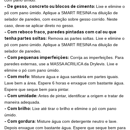
- De gesso, concreto ou blocos de cimento:
Lixe e elimine o
pó com pano úmido. Aplique a SMART RESINA na diluição de
selador de paredes, com exceção sobre gesso corrido. Neste
caso, deve-se aplicar direto no gesso.
- Com reboco fraco, paredes pintadas com cal ou que
tenha partes soltas:
Remova as partes soltas. Lixe e elimine o
pó com pano úmido. Aplique a SMART RESINA na diluição de
selador de paredes.
- Com pequenas imperfeições:
Corrija as imperfeições. Para
paredes externas, use a MASSA ACRILICA da Drylevis. Lixe e
elimine o pó com pano úmido.
- Com mofo:
Misture água e água sanitária em partes iguais.
Lave bem a área. Espere 6 horas e enxague com bastante água.
Espere que seque bem para pintar.
- Com umidade:
Antes de pintar, identificar a origem e tratar de
maneira adequada.
- Com brilho:
Lixe até tirar o brilho e elimine o pó com pano
úmido.
- Com gordura:
Misture água com detergente neutro e lave.
Depois enxague com bastante água. Espere que seque bem para