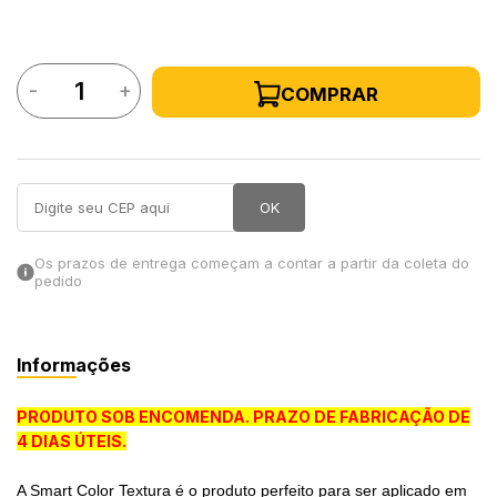
in Stone
-
+
COMPRAR
toda a categoria
OK
Os prazos de entrega começam a contar a partir da coleta do
pedido
Informações
PRODUTO SOB ENCOMENDA. PRAZO DE FABRICAÇÃO DE
4 DIAS ÚTEIS.
A Smart Color Textura é o produto perfeito para ser aplicado em