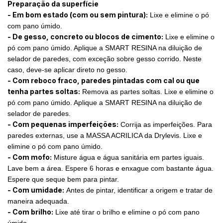
Preparação da superfície
- Em bom estado (com ou sem pintura):
Lixe e elimine o pó
com pano úmido.
- De gesso, concreto ou blocos de cimento:
Lixe e elimine o
pó com pano úmido. Aplique a SMART RESINA na diluição de
selador de paredes, com exceção sobre gesso corrido. Neste
caso, deve-se aplicar direto no gesso.
- Com reboco fraco, paredes pintadas com cal ou que
tenha partes soltas:
Remova as partes soltas. Lixe e elimine o
pó com pano úmido. Aplique a SMART RESINA na diluição de
selador de paredes.
- Com pequenas imperfeições:
Corrija as imperfeições. Para
paredes externas, use a MASSA ACRILICA da Drylevis. Lixe e
elimine o pó com pano úmido.
- Com mofo:
Misture água e água sanitária em partes iguais.
Lave bem a área. Espere 6 horas e enxague com bastante água.
Espere que seque bem para pintar.
- Com umidade:
Antes de pintar, identificar a origem e tratar de
maneira adequada.
- Com brilho:
Lixe até tirar o brilho e elimine o pó com pano
úmido.