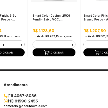
Finish, 3,6L
Smart Color Design, 25KG
Smart Color Finis
 Fosco -
Fendi - Baixo VOC,
Branco Fosco - A
à sujidade,
hidrorrepelente, excelente
Flexibilidade, B
 Valor, Baixo
resistência à sujidade
Uso Interno e Ex
4
R$ 1.128,60
R$ 1.207,80
93,11
sem juros
ou
4x
de
R$ 282,15
sem juros
ou
4x
de
R$ 301,
+
-
+
-
DICIONAR
ADICIONAR
ADICI
Atendimento
(11) 4067-8086
(11) 91590-2455
comercial@escutaoveio.com