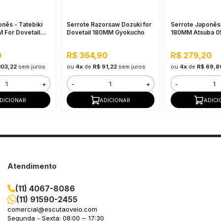
nês - Tatebiki
Serrote Razorsaw Dozuki for
Serrote Japonês
For Dovetail
Dovetail 180MM Gyokucho
180MM Atsuba 
Gyokucho
0
R$ 364,90
R$ 279,20
103,22
sem juros
ou
4x
de
R$ 91,22
sem juros
ou
4x
de
R$ 69,8
+
-
+
-
DICIONAR
ADICIONAR
ADICI
Atendimento
(11) 4067-8086
(11) 91590-2455
comercial@escutaoveio.com
Segunda - Sexta: 08:00 ~ 17:30