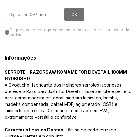
in Stone
OK
toda a categoria
Os prazos de entrega começam a contar a partir da coleta do
pedido
Informações
SERROTE – RAZORSAW KOMAME FOR DOVETAIL 180MM
GYOKUSHO
A Gyokucho, fabricante dos melhores serrotes japoneses,
oferece o Razorsaw Jushi for Dovetail. Esse serrote é perfeito
para cortar madeira em geral, madeira laminada, bambu,
madeira compensada, painel MDF, aglomerado (OSB) e
laminado de fórmica. Compacto, com cabo em EVA,
extremamente versátil e confortável.
Características do Dentes:
Lâmina de corte cruzado -
Hijirime - Dentes em conjunto