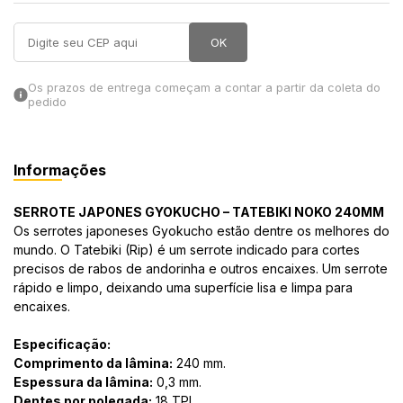
in Stone
OK
toda a categoria
Os prazos de entrega começam a contar a partir da coleta do
pedido
Informações
SERROTE JAPONES GYOKUCHO – TATEBIKI NOKO 240MM
Os serrotes japoneses Gyokucho estão dentre os melhores do
mundo. O Tatebiki (Rip) é um serrote indicado para cortes
precisos de rabos de andorinha e outros encaixes. Um serrote
rápido e limpo, deixando uma superfície lisa e limpa para
encaixes.
Especificação:
Comprimento da lâmina:
240 mm.
Espessura da lâmina:
0,3 mm.
Dentes por polegada:
18 TPI.