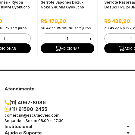
onês - Ryoba
Serrote Japonês Dozuki
Serrote Razorsaw
 210MM Gyokucho
Noko 240MM Gyokucho
Dozuki TPE 24
Gyokucho
0
R$ 479,90
R$ 488,90
88,72
sem juros
ou
4x
de
R$ 119,98
sem juros
ou
4x
de
R$ 122,2
+
-
+
-
DICIONAR
ADICIONAR
ADICI
Atendimento
(11) 4067-8086
(11) 91590-2455
comercial@escutaoveio.com
Segunda - Sexta: 08:00 ~ 17:30
Institucional
Ajuda e Suporte