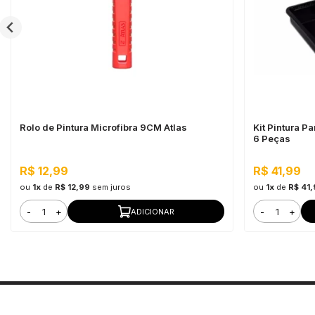
Rolo de Pintura Microfibra 9CM Atlas
Kit Pintura P
6 Peças
R$ 12,99
R$ 41,99
ou
1x
de
R$ 12,99
sem juros
ou
1x
de
R$ 41
-
+
-
+
ADICIONAR