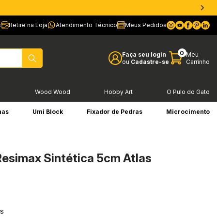
s
Retire na Loja
Atendimento Técnico
Meus Pedidos
0
Faça seu login
Meu
ou
Cadastre-se
Carrinho
l
Wood Wood
Hobby Art
O Pulo do Gato
has
Umi Block
Fixador de Pedras
Microcimento
 Resimax Sintética 5cm Atlas
os