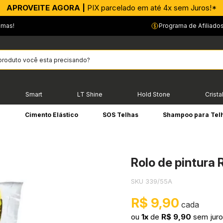
APROVEITE AGORA |
PIX parcelado em até 4x sem Juros!*
emas!
Programa de Afiliado
Smart
LT Shine
Hold Stone
Crista
e
Cimento Elástico
SOS Telhas
Shampoo para Tel
Rolo de pintura
SKU 339/55A
R$ 9,90
ou
1x
de
R$ 9,90
sem jur