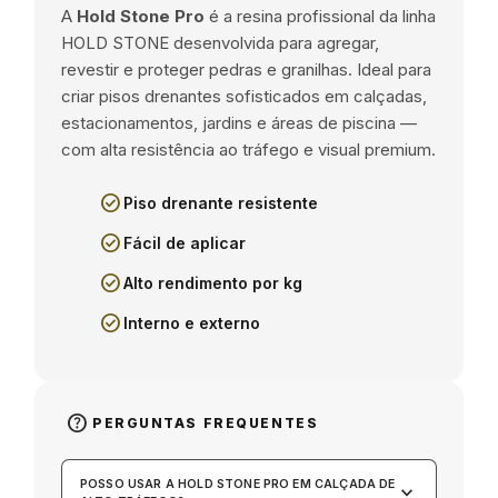
A
Hold Stone Pro
é a resina profissional da linha
HOLD STONE desenvolvida para agregar,
revestir e proteger pedras e granilhas. Ideal para
criar pisos drenantes sofisticados em calçadas,
estacionamentos, jardins e áreas de piscina —
com alta resistência ao tráfego e visual premium.
check_circle
Piso drenante resistente
check_circle
Fácil de aplicar
check_circle
Alto rendimento por kg
check_circle
Interno e externo
help
PERGUNTAS FREQUENTES
POSSO USAR A HOLD STONE PRO EM CALÇADA DE
keyboard_arrow_down