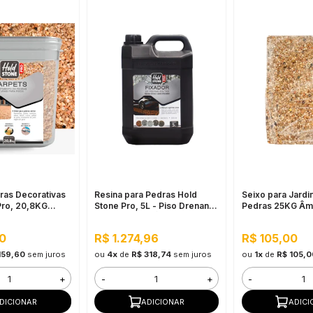
ras Decorativas
Resina para Pedras Hold
Seixo para Jardi
Pro, 20,8KG
Stone Pro, 5L - Piso Drenante
Pedras 25KG Âm
- Revestimento
para Grandes Áreas Externas
Natural para Pis
te de Pedras
Jardim e Áreas E
0
R$ 1.274,96
R$ 105,00
a Pisos
159,60
sem juros
ou
4x
de
R$ 318,74
sem juros
ou
1x
de
R$ 105,0
+
-
+
-
DICIONAR
ADICIONAR
ADICI