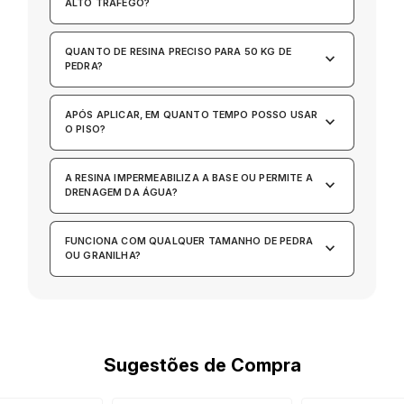
ALTO TRÁFEGO?
QUANTO DE RESINA PRECISO PARA 50 KG DE
keyboard_arrow_down
PEDRA?
APÓS APLICAR, EM QUANTO TEMPO POSSO USAR
keyboard_arrow_down
O PISO?
A RESINA IMPERMEABILIZA A BASE OU PERMITE A
keyboard_arrow_down
DRENAGEM DA ÁGUA?
FUNCIONA COM QUALQUER TAMANHO DE PEDRA
keyboard_arrow_down
OU GRANILHA?
Sugestões de Compra