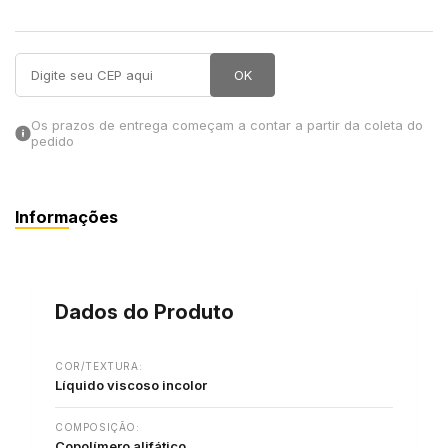
in Stone
OK
toda a categoria
Os prazos de entrega começam a contar a partir da coleta do
pedido
Informações
Dados do Produto
COR/TEXTURA:
Líquido viscoso incolor
COMPOSIÇÃO:
Copolímero alifático