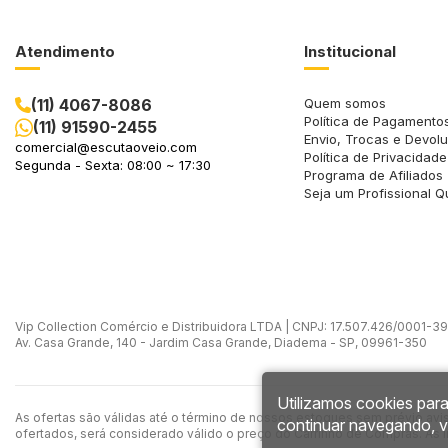
Atendimento
Institucional
(11) 4067-8086
Quem somos
Política de Pagamento
(11) 91590-2455
Envio, Trocas e Devol
comercial@escutaoveio.com
Política de Privacidade
Segunda - Sexta: 08:00 ~ 17:30
Programa de Afiliados
Seja um Profissional Q
Vip Collection Comércio e Distribuidora LTDA | CNPJ: 17.507.426/0001-39 -
Av. Casa Grande, 140 - Jardim Casa Grande, Diadema - SP, 09961-350
Utilizamos cookies para
As ofertas são válidas até o término de nossos estoques sem prévio avi
continuar navegando, 
ofertados, será considerado válido o preço do Carrinho de Compras. As 