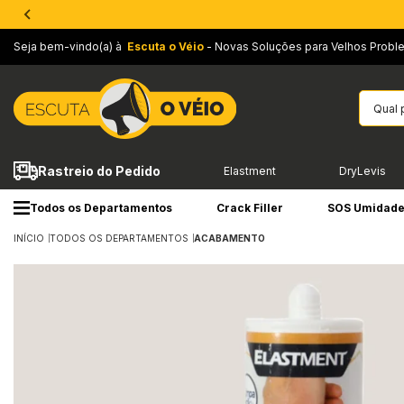
Seja bem-vindo(a) à
Escuta o Véio
- Novas Soluções para Velhos Probl
Rastreio do Pedido
Elastment
DryLevis
Todos os Departamentos
Crack Filler
SOS Umidad
INÍCIO
TODOS OS DEPARTAMENTOS
ACABAMENTO