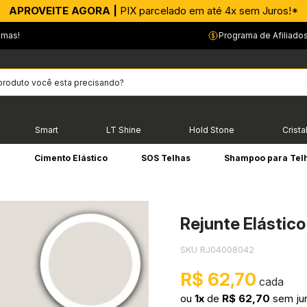
APROVEITE AGORA |
PIX parcelado em até 4x sem Juros!*
emas!
Programa de Afiliado
Smart
LT Shine
Hold Stone
Crista
e
Cimento Elástico
SOS Telhas
Shampoo para Tel
Rejunte Elástic
SKU RJ04008042
R$ 62,70
ou
1x
de
R$ 62,70
sem ju