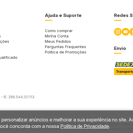
Ajuda e Suporte
Redes S
Como comprar
s
Minha Conta
uções
Meus Pedidos
Perguntas Frequentes
Envio
Política de Promoções
ualificado
 IE: 286.544.121.113
 personalizar anúncios e melhorar a sua experiência no site. A
so. As vendas ainda estão sujeitas à análise e confirmação de dados. Caso 
você concorda com a nossa
Política de Privacidade
.
imagens dos produtos são meramente ilustrativas. ©Copyright Escuta o Veio