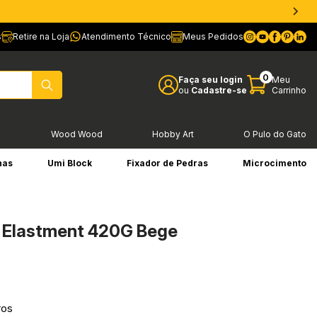
s
Retire na Loja
Atendimento Técnico
Meus Pedidos
0
Faça seu login
Meu
ou
Cadastre-se
Carrinho
l
Wood Wood
Hobby Art
O Pulo do Gato
has
Umi Block
Fixador de Pedras
Microcimento
o Elastment 420G Bege
ros