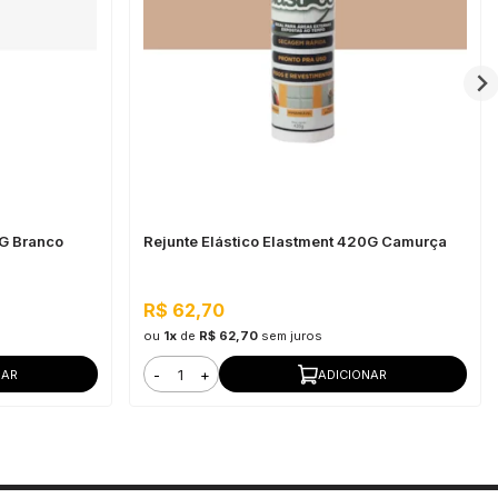
0G Branco
Rejunte Elástico Elastment 420G Camurça
R$ 62,70
ou
1x
de
R$ 62,70
sem juros
-
+
NAR
ADICIONAR