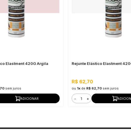
ico Elastment 420G Argila
Rejunte Elástico Elastment 42
R$ 62,70
,70
sem juros
ou
1x
de
R$ 62,70
sem juros
-
+
ADICIONAR
ADICIO