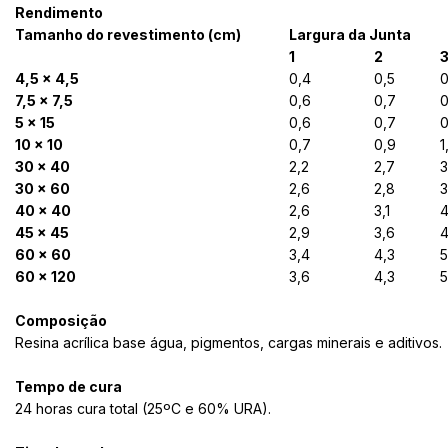
Rendimento
Tamanho do revestimento (cm)
Largura da Junta
1
2
4,5 x 4,5
0,4
0,5
0
7,5 x 7,5
0,6
0,7
0
5 x 15
0,6
0,7
0
10 x 10
0,7
0,9
1
30 x 40
2,2
2,7
3
30 x 60
2,6
2,8
3
40 x 40
2,6
3,1
4
45 x 45
2,9
3,6
4
60 x 60
3,4
4,3
5
60 x 120
3,6
4,3
5
Composição
Resina acrílica base água, pigmentos, cargas minerais e aditivos.
Tempo de cura
24 horas cura total (25ºC e 60% URA).