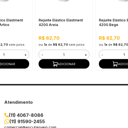
tico Elastment
Rejunte Elástico Elastment
Rejunte Elástico 
Artico
420G Areia
420G Bege
R$ 62,70
R$ 62,70
62,70
sem juros
ou
1x
de
R$ 62,70
sem juros
ou
1x
de
R$ 62,7
+
-
+
-
DICIONAR
ADICIONAR
ADICI
Atendimento
(11) 4067-8086
(11) 91590-2455
comercial@escutaoveio.com