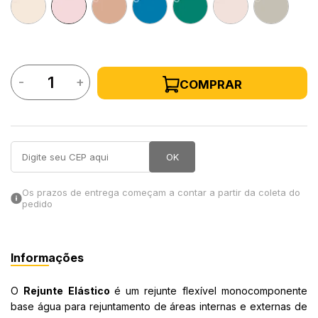
in Stone
toda a categoria
-
+
COMPRAR
OK
Os prazos de entrega começam a contar a partir da coleta do
pedido
Informações
O
Rejunte Elástico
é um rejunte flexível monocomponente
base água para rejuntamento de áreas internas e externas de