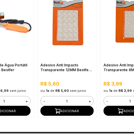
e Água Portátil
Adesivo Anti Impacto
Adesivo Anti Imp
 Bestfer
Transparente 12MM Bestfer -
Transparente 8M
24 Peças
24 Peças
R$ 5,60
R$ 3,99
46,99
sem juros
ou
1x
de
R$ 5,60
sem juros
ou
1x
de
R$ 3,99
+
-
+
-
DICIONAR
ADICIONAR
ADICI