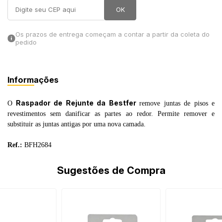
OK
in Stone
Os prazos de entrega começam a contar a partir da coleta do
toda a categoria
pedido
Informações
Raspador de Rejunte da Bestfer
O
remove juntas de pisos e
revestimentos sem danificar as partes ao redor. Permite remover e
substituir as juntas antigas por uma nova camada.
Ref.:
BFH2684
Sugestões de Compra