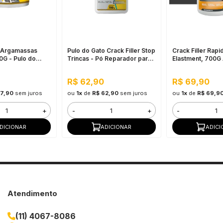
a Argamassas
Pulo do Gato Crack Filler Stop
Crack Filler Rapi
0G - Pulo do
Trincas - Pó Reparador para
Elastment, 700G 
Rachaduras de Alvenaria
Preenchedor de 
700G Concreto
Concreto em Pó
R$ 62,90
R$ 69,90
27,90
sem juros
ou
1x
de
R$ 62,90
sem juros
ou
1x
de
R$ 69,9
+
-
+
-
DICIONAR
ADICIONAR
ADICI
Atendimento
(11) 4067-8086