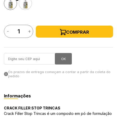
in Stone
toda a categoria
-
+
COMPRAR
OK
Os prazos de entrega começam a contar a partir da coleta do
pedido
Informações
CRACK FILLER STOP TRINCAS
Crack Filler Stop Trincas é um composto em pó de formulação