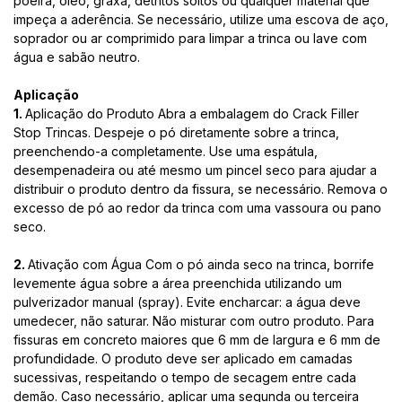
poeira, óleo, graxa, detritos soltos ou qualquer material que
impeça a aderência. Se necessário, utilize uma escova de aço,
soprador ou ar comprimido para limpar a trinca ou lave com
água e sabão neutro.
Aplicação
1.
Aplicação do Produto Abra a embalagem do Crack Filler
Stop Trincas. Despeje o pó diretamente sobre a trinca,
preenchendo-a completamente. Use uma espátula,
desempenadeira ou até mesmo um pincel seco para ajudar a
distribuir o produto dentro da fissura, se necessário. Remova o
excesso de pó ao redor da trinca com uma vassoura ou pano
seco.
2.
Ativação com Água Com o pó ainda seco na trinca, borrife
levemente água sobre a área preenchida utilizando um
pulverizador manual (spray). Evite encharcar: a água deve
umedecer, não saturar. Não misturar com outro produto. Para
fissuras em concreto maiores que 6 mm de largura e 6 mm de
profundidade. O produto deve ser aplicado em camadas
sucessivas, respeitando o tempo de secagem entre cada
demão. Caso necessário, aplicar uma segunda ou terceira