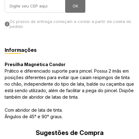
OK
in Stone
Os prazos de entrega começam a contar a partir da coleta do
toda a categoria
pedido
Informações
Presilha Magnética Condor
Prático e diferenciado suporte para pincel. Possui 2 ímãs em
posições diferentes para evitar que caiam respingos de tinta
no chão, independente do tipo de lata, balde ou caçamba que
está sendo utilizado, além de facilitar a pega do pincel. Dispõe
também de abridor de latas de tinta.
Com abridor de lata de tinta.
Ângulos de 45° e 90° graus.
Sugestões de Compra