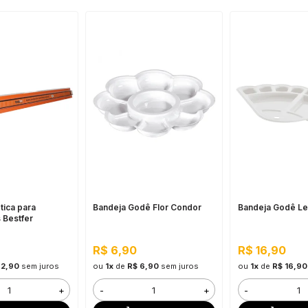
tica para
Bandeja Godê Flor Condor
Bandeja Godê L
 Bestfer
R$ 6,90
R$ 16,90
92,90
sem juros
ou
1x
de
R$ 6,90
sem juros
ou
1x
de
R$ 16,90
+
-
+
-