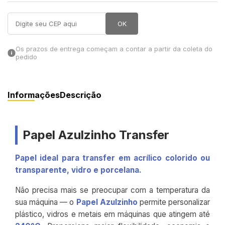
in Stone
OK
toda a categoria
Os prazos de entrega começam a contar a partir da coleta do
pedido
Informações
Descrição
Papel Azulzinho Transfer
Papel ideal para transfer em acrílico colorido ou
transparente, vidro e porcelana.
Não precisa mais se preocupar com a temperatura da
sua máquina — o
Papel Azulzinho
permite personalizar
plástico, vidros e metais em máquinas que atingem até