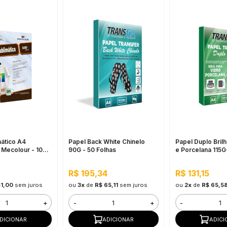
mático A4
Papel Back White Chinelo
Papel Duplo Bril
Mecolour - 100
90G - 50 Folhas
e Porcelana 115G
R$ 195,34
R$ 131,15
41,00
sem juros
ou
3x
de
R$ 65,11
sem juros
ou
2x
de
R$ 65,5
+
-
+
-
DICIONAR
ADICIONAR
ADICI