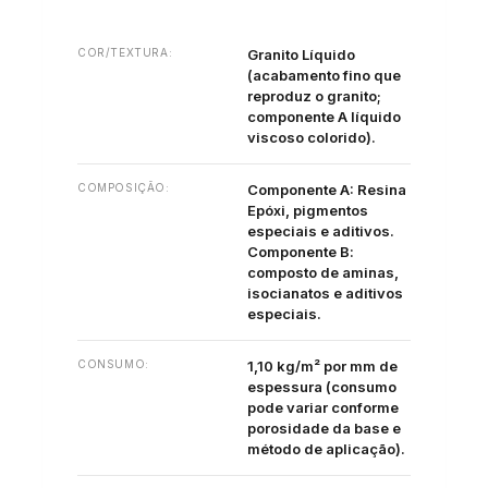
COR/TEXTURA:
Granito Líquido
(acabamento fino que
reproduz o granito;
componente A líquido
viscoso colorido).
COMPOSIÇÃO:
Componente A: Resina
Epóxi, pigmentos
especiais e aditivos.
Componente B:
composto de aminas,
isocianatos e aditivos
especiais.
CONSUMO:
1,10 kg/m² por mm de
espessura (consumo
pode variar conforme
porosidade da base e
método de aplicação).