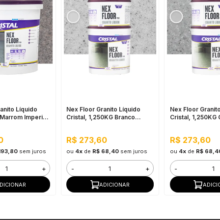
anito Líquido
Nex Floor Granito Líquido
Nex Floor Granit
 Marrom Imperial
Cristal, 1,250KG Branco
Cristal, 1,250KG 
nte e Uso Interno
Ceará - Fácil Aplicação e Alta
Andorinha - Fácil
Resistência
Alta Resistência
0
R$ 273,60
R$ 273,60
193,80
sem juros
ou
4x
de
R$ 68,40
sem juros
ou
4x
de
R$ 68,4
+
-
+
-
DICIONAR
ADICIONAR
ADICI