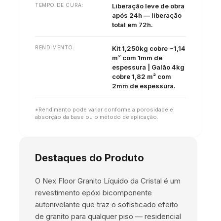
TEMPO DE CURA:
Liberação leve de obra
após 24h — liberação
total em 72h.
RENDIMENTO:
Kit 1,250kg cobre ~1,14
m² com 1mm de
espessura | Galão 4kg
cobre 1,82 m² com
2mm de espessura.
*Rendimento pode variar conforme a porosidade e
absorção da base ou o método de aplicação.
Destaques do Produto
O Nex Floor Granito Líquido da Cristal é um
revestimento epóxi bicomponente
autonivelante que traz o sofisticado efeito
de granito para qualquer piso — residencial