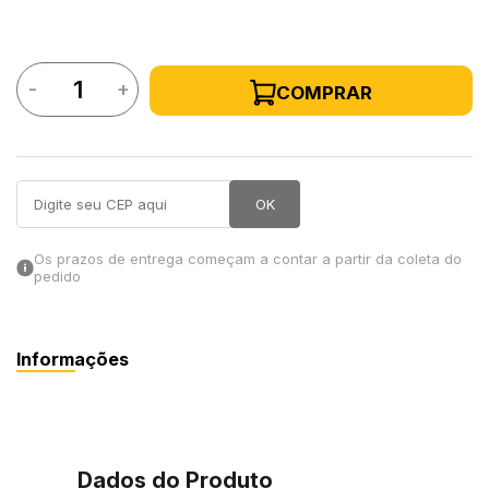
in Stone
-
+
COMPRAR
toda a categoria
OK
Os prazos de entrega começam a contar a partir da coleta do
pedido
Informações
Dados do Produto