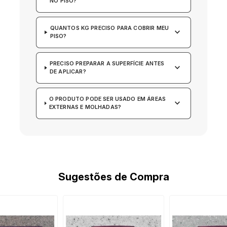
NO PISO?
QUANTOS KG PRECISO PARA COBRIR MEU
keyboard_arrow_down
PISO?
PRECISO PREPARAR A SUPERFÍCIE ANTES
keyboard_arrow_down
DE APLICAR?
O PRODUTO PODE SER USADO EM ÁREAS
keyboard_arrow_down
EXTERNAS E MOLHADAS?
Sugestões de Compra