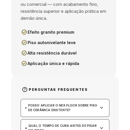
ou comercial — com acabamento fino,
resistência superior e aplicação prática em
demão única.
check_circle
Efeito granito premium
check_circle
Piso autonivelante leve
check_circle
Alta resistência durável
check_circle
Aplicação única e rápida
help
PERGUNTAS FREQUENTES
POSSO APLICAR O NEX FLOOR SOBRE PISO
keyboard_arrow_down
DE CERÂMICA EXISTENTE?
QUAL O TEMPO DE CURA ANTES DE PISAR
keyboard_arrow_down