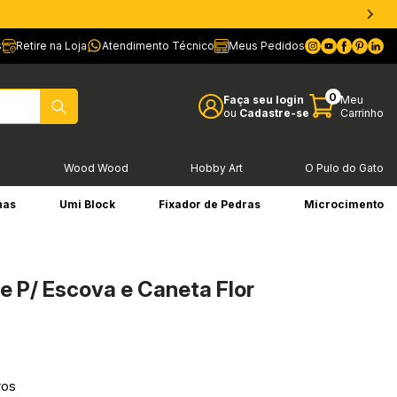
s
Retire na Loja
Atendimento Técnico
Meus Pedidos
0
Faça seu login
Meu
ou
Cadastre-se
Carrinho
l
Wood Wood
Hobby Art
O Pulo do Gato
has
Umi Block
Fixador de Pedras
Microcimento
e P/ Escova e Caneta Flor
ros