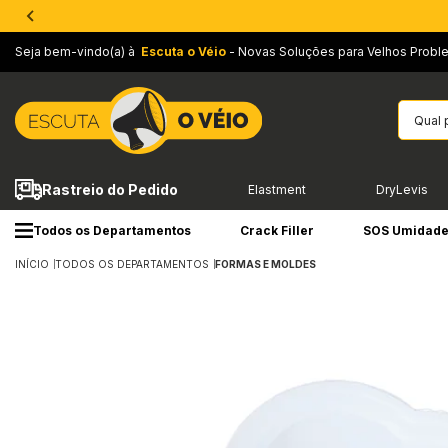
Seja bem-vindo(a) à
Escuta o Véio
- Novas Soluções para Velhos Probl
Rastreio do Pedido
Elastment
DryLevis
Todos os Departamentos
Crack Filler
SOS Umidad
INÍCIO
TODOS OS DEPARTAMENTOS
FORMAS E MOLDES