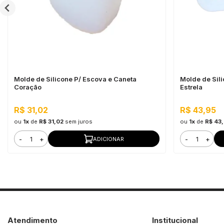
Molde de Silicone P/ Escova e Caneta
Molde de Sil
Coração
Estrela
R$ 31,02
R$ 43,95
ou
1x
de
R$ 31,02
sem juros
ou
1x
de
R$ 43
-
+
-
+
ADICIONAR
Atendimento
Institucional