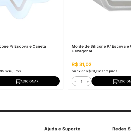
icone P/ Escova e Caneta
Molde de Silicone P/ Escova e
Hexagonal
R$ 31,02
,95
sem juros
ou
1x
de
R$ 31,02
sem juros
-
+
ADICIONAR
ADICIO
Ajuda e Suporte
Redes S