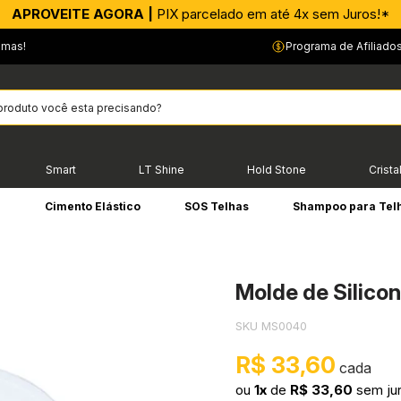
APROVEITE AGORA |
PIX parcelado em até 4x sem Juros!*
emas!
Programa de Afiliado
Smart
LT Shine
Hold Stone
Crista
e
Cimento Elástico
SOS Telhas
Shampoo para Tel
Molde de Silicon
SKU MS0040
R$ 33,60
ou
1x
de
R$ 33,60
sem ju