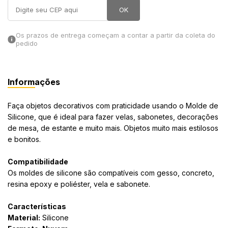
OK
in Stone
Os prazos de entrega começam a contar a partir da coleta do
toda a categoria
pedido
Informações
Faça objetos decorativos com praticidade usando o Molde de
Silicone, que é ideal para fazer velas, sabonetes, decorações
de mesa, de estante e muito mais. Objetos muito mais estilosos
e bonitos.
Compatibilidade
Os moldes de silicone são compatíveis com gesso, concreto,
resina epoxy e poliéster, vela e sabonete.
Características
Material:
Silicone