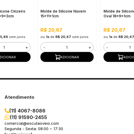
icone Cinzeiro
Molde de Silicone Nuvem
Molde de Silicon
9x9x3cm
15x11x1cm
Oval 18x9x1cm
R$ 20,67
R$ 20,67
25,86
sem juros
ou
1x
de
R$ 20,67
sem juros
ou
1x
de
R$ 20,6
+
-
+
-
DICIONAR
ADICIONAR
ADICI
Atendimento
(11) 4067-8086
(11) 91590-2455
comercial@escutaoveio.com
Segunda - Sexta: 08:00 ~ 17:30