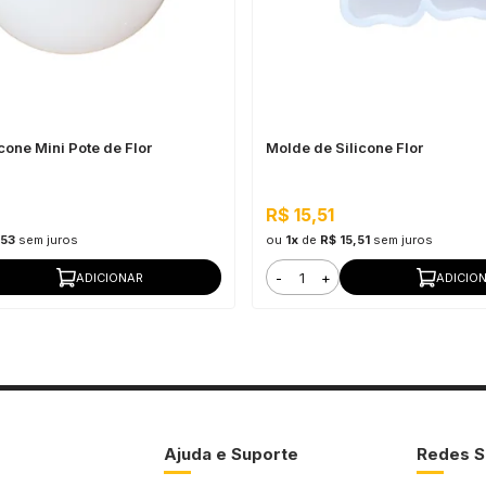
cone Mini Pote de Flor
Molde de Silicone Flor
R$ 15,51
,53
sem juros
ou
1x
de
R$ 15,51
sem juros
-
+
ADICIONAR
ADICIO
Ajuda e Suporte
Redes S