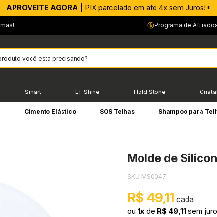
APROVEITE AGORA |
PIX parcelado em até 4x sem Juros!*
emas!
Programa de Afiliado
Smart
LT Shine
Hold Stone
Crista
e
Cimento Elástico
SOS Telhas
Shampoo para Tel
Molde de Silico
SKU MS0047
R$ 49,11
ou
1x
de
R$ 49,11
sem jur