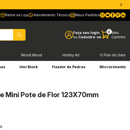
s
Retire na Loja
Atendimento Técnico
Meus Pedidos
0
Faça seu login
Meu
ou
Cadastre-se
Carrinho
l
Wood Wood
Hobby Art
O Pulo do Gato
has
Umi Block
Fixador de Pedras
Microcimento
ne Mini Pote de Flor 123X70mm
os