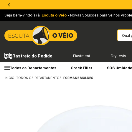
Seja bem-vindo(a) à
Escuta o Véio
- Novas Soluções para Velhos Probl
Rastreio do Pedido
Elastment
DryLevis
Todos os Departamentos
Crack Filler
SOS Umidad
INÍCIO
TODOS OS DEPARTAMENTOS
FORMAS E MOLDES