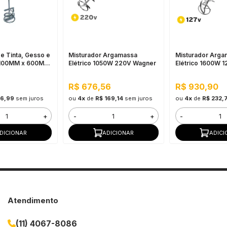
e Tinta, Gesso e
Misturador Argamassa
Misturador Arga
 100MM x 600MM
Elétrico 1050W 220V Wagner
Elétrico 1600W 
rada SDS)
R$ 676,56
R$ 930,90
36,99
sem juros
ou
4x
de
R$ 169,14
sem juros
ou
4x
de
R$ 232,
+
-
+
-
DICIONAR
ADICIONAR
ADICI
Atendimento
(11) 4067-8086