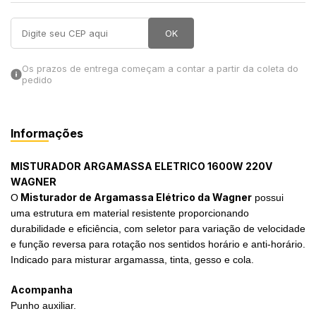
in Stone
OK
toda a categoria
Os prazos de entrega começam a contar a partir da coleta do
pedido
Informações
MISTURADOR ARGAMASSA ELETRICO 1600W 220V
WAGNER
Misturador de Argamassa Elétrico da Wagner
O
possui
uma estrutura em material resistente proporcionando
durabilidade e eficiência, com seletor para variação de velocidade
e função reversa para rotação nos sentidos horário e anti-horário.
Indicado para misturar argamassa, tinta, gesso e cola.
Acompanha
Punho auxiliar.