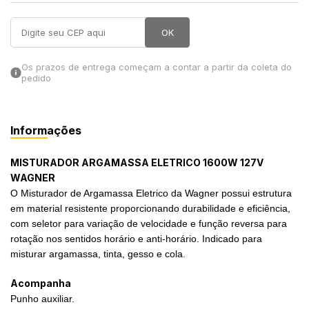
in Stone
OK
toda a categoria
Os prazos de entrega começam a contar a partir da coleta do
pedido
Informações
MISTURADOR ARGAMASSA ELETRICO 1600W 127V
WAGNER
O Misturador de Argamassa Eletrico da Wagner possui estrutura
em material resistente proporcionando durabilidade e eficiência,
com seletor para variação de velocidade e função reversa para
rotação nos sentidos horário e anti-horário. Indicado para
misturar argamassa, tinta, gesso e cola.
Acompanha
Punho auxiliar.