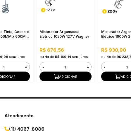
e Tinta, Gesso e
Misturador Argamassa
Misturador Arga
 100MM x 600MM
Elétrico 1050W 127V Wagner
Elétrico 1600W 
rada SDS)
R$ 676,56
R$ 930,90
36,99
sem juros
ou
4x
de
R$ 169,14
sem juros
ou
4x
de
R$ 232,
+
-
+
-
DICIONAR
ADICIONAR
ADICI
Atendimento
(11) 4067-8086