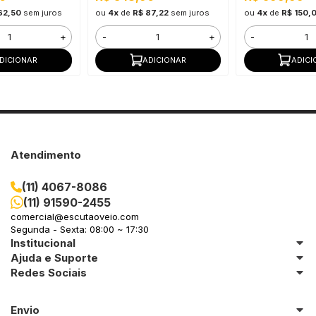
62,50
sem juros
ou
4x
de
R$ 87,22
sem juros
ou
4x
de
R$ 150,
+
-
+
-
DICIONAR
ADICIONAR
ADICI
Atendimento
(11) 4067-8086
(11) 91590-2455
comercial@escutaoveio.com
Segunda - Sexta: 08:00 ~ 17:30
Institucional
Ajuda e Suporte
Redes Sociais
Envio