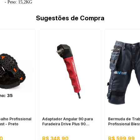
- Peso: 15,2KG
Sugestões de Compra
alho Profissional
Adaptador Angular 90 para
Bermuda de Trab
st - Preto
Furadeira Drive Plus 90
Profissional Ble
Milescraft
0
R$ 348,90
R$ 599,99