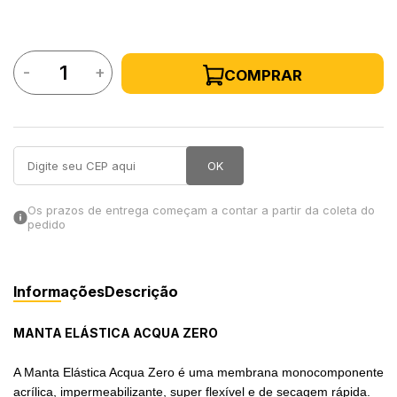
in Stone
-
+
COMPRAR
toda a categoria
OK
Os prazos de entrega começam a contar a partir da coleta do
pedido
Informações
Descrição
MANTA ELÁSTICA ACQUA ZERO
A Manta Elástica Acqua Zero é uma membrana monocomponente
acrílica, impermeabilizante, super flexível e de secagem rápida.