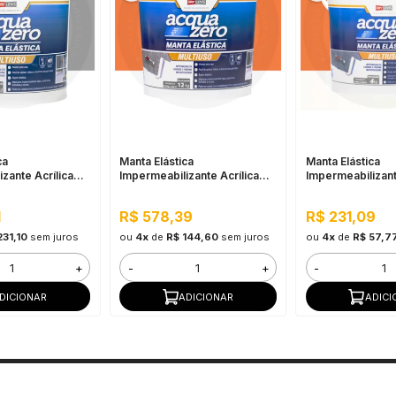
ca
Manta Elástica
Manta Elástica
zante Acrílica
Impermeabilizante Acrílica
Impermeabilizant
20KG Cinza
Acqua Zero 12KG Cerâmica
Acqua Zero 4KG
Telha
Telha
1
R$ 578,39
R$ 231,09
231,10
sem juros
ou
4x
de
R$ 144,60
sem juros
ou
4x
de
R$ 57,7
+
-
+
-
DICIONAR
ADICIONAR
ADICI