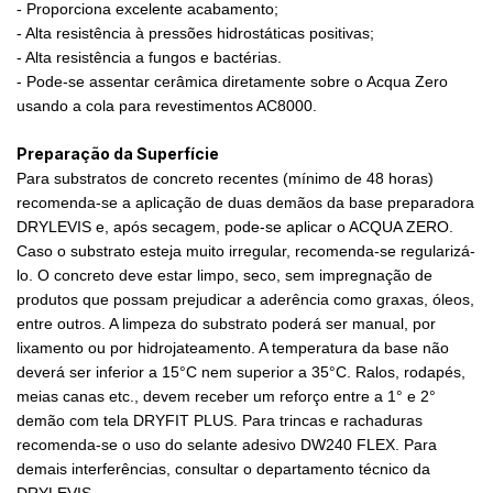
- Proporciona excelente acabamento;
- Alta resistência à pressões hidrostáticas positivas;
- Alta resistência a fungos e bactérias.
- Pode-se assentar cerâmica diretamente sobre o Acqua Zero
usando a cola para revestimentos AC8000.
Preparação da Superfície
Para substratos de concreto recentes (mínimo de 48 horas)
recomenda-se a aplicação de duas demãos da base preparadora
DRYLEVIS e, após secagem, pode-se aplicar o ACQUA ZERO.
Caso o substrato esteja muito irregular, recomenda-se regularizá-
lo. O concreto deve estar limpo, seco, sem impregnação de
produtos que possam prejudicar a aderência como graxas, óleos,
entre outros. A limpeza do substrato poderá ser manual, por
lixamento ou por hidrojateamento. A temperatura da base não
deverá ser inferior a 15°C nem superior a 35°C. Ralos, rodapés,
meias canas etc., devem receber um reforço entre a 1° e 2°
demão com tela DRYFIT PLUS. Para trincas e rachaduras
recomenda-se o uso do selante adesivo DW240 FLEX. Para
demais interferências, consultar o departamento técnico da
DRYLEVIS.