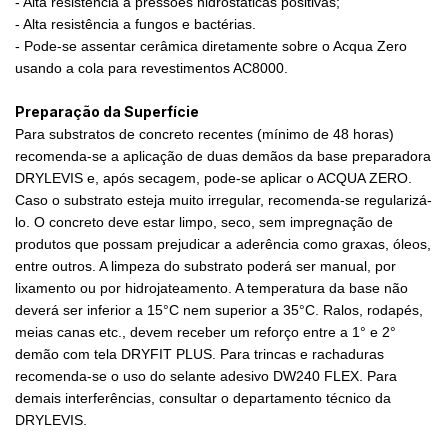
- Alta resistência à pressões hidrostáticas positivas;
- Alta resistência a fungos e bactérias.
- Pode-se assentar cerâmica diretamente sobre o Acqua Zero
usando a cola para revestimentos AC8000.
Preparação da Superfície
Para substratos de concreto recentes (mínimo de 48 horas)
recomenda-se a aplicação de duas demãos da base preparadora
DRYLEVIS e, após secagem, pode-se aplicar o ACQUA ZERO.
Caso o substrato esteja muito irregular, recomenda-se regularizá-
lo. O concreto deve estar limpo, seco, sem impregnação de
produtos que possam prejudicar a aderência como graxas, óleos,
entre outros. A limpeza do substrato poderá ser manual, por
lixamento ou por hidrojateamento. A temperatura da base não
deverá ser inferior a 15°C nem superior a 35°C. Ralos, rodapés,
meias canas etc., devem receber um reforço entre a 1° e 2°
demão com tela DRYFIT PLUS. Para trincas e rachaduras
recomenda-se o uso do selante adesivo DW240 FLEX. Para
demais interferências, consultar o departamento técnico da
DRYLEVIS.