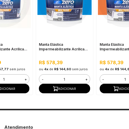
ca
Manta Elástica
Manta Elástica
zante Acrílica
Impermeabilizante Acrílica
Impermeabilizant
 4KG Branco
Acqua Zero 12KG Azul
Acqua Zero 12K
Telha
9
R$ 578,39
R$ 578,39
57,77
sem juros
ou
4x
de
R$ 144,60
sem juros
ou
4x
de
R$ 144,
+
-
+
-
DICIONAR
ADICIONAR
ADICI
Atendimento