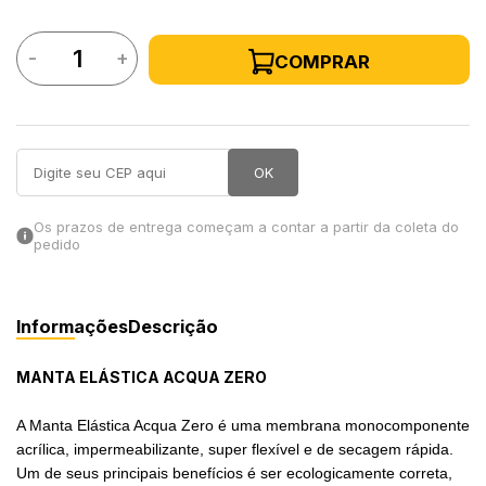
in Stone
-
+
COMPRAR
toda a categoria
OK
Os prazos de entrega começam a contar a partir da coleta do
pedido
Informações
Descrição
MANTA ELÁSTICA ACQUA ZERO
A Manta Elástica Acqua Zero é uma membrana monocomponente
acrílica, impermeabilizante, super flexível e de secagem rápida.
Um de seus principais benefícios é ser ecologicamente correta,