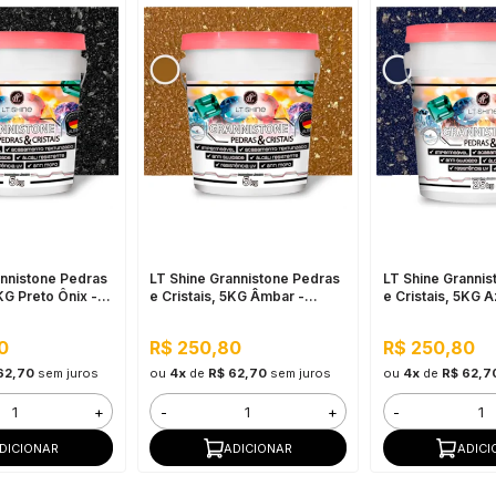
annistone Pedras
LT Shine Grannistone Pedras
LT Shine Grannis
5KG Preto Ônix -
e Cristais, 5KG Âmbar -
e Cristais, 5KG Az
, Anti Mofo
Impermeável, Anti Mofo
Impermeável, An
0
R$ 250,80
R$ 250,80
62,70
sem juros
ou
4x
de
R$ 62,70
sem juros
ou
4x
de
R$ 62,7
+
-
+
-
DICIONAR
ADICIONAR
ADICI