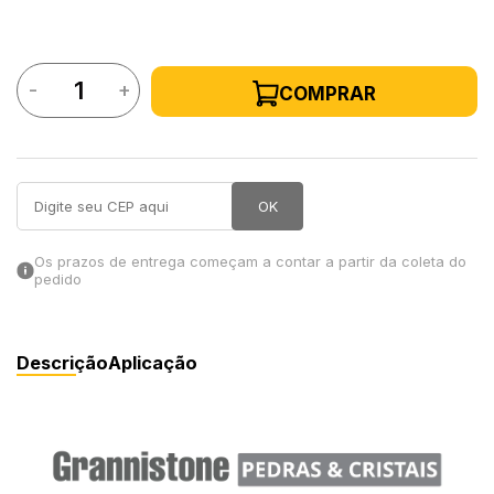
in Stone
-
+
COMPRAR
toda a categoria
OK
Os prazos de entrega começam a contar a partir da coleta do
pedido
Descrição
Aplicação