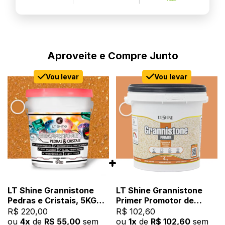
Aproveite e Compre Junto
Vou levar
Vou levar
LT Shine Grannistone
LT Shine Grannistone
Pedras e Cristais, 5KG
Primer Promotor de
Citrino - Impermeável,
Aderência, 4KG Citrino -
R$ 220,00
R$ 102,60
Anti Mofo
Pronto para Uso, Fácil
ou
4x
de
R$ 55,00
sem
ou
1x
de
R$ 102,60
sem