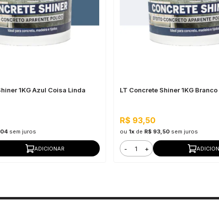
hiner 1KG Azul Coisa Linda
LT Concrete Shiner 1KG Branco
R$ 93,50
,04
sem juros
ou
1x
de
R$ 93,50
sem juros
-
+
ADICIONAR
ADICIO