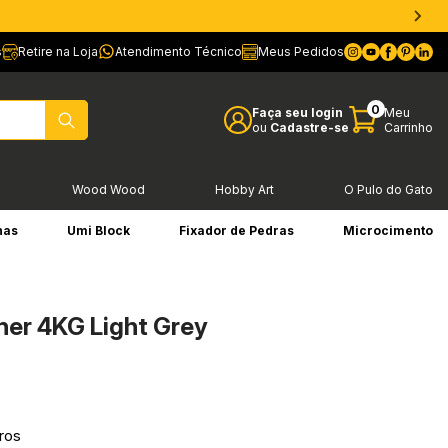
s
Retire na Loja
Atendimento Técnico
Meus Pedidos
0
Faça seu login
Meu
ou
Cadastre-se
Carrinho
l
Wood Wood
Hobby Art
O Pulo do Gato
has
Umi Block
Fixador de Pedras
Microcimento
ner 4KG Light Grey
ros