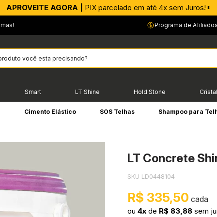
APROVEITE AGORA |
PIX parcelado em até 4x sem Juros!*
emas!
Programa de Afiliado
Smart
LT Shine
Hold Stone
Crista
e
Cimento Elástico
SOS Telhas
Shampoo para Tel
LT Concrete Shi
SKU LD0448104
R$ 335,50
ou
4x
de
R$ 83,88
sem ju