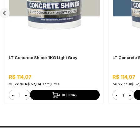
LT Concrete Shiner 1KG Light Grey
LT Concrete S
R$ 114,07
R$ 114,07
ou
2x
de
R$ 57,04
sem juros
ou
2x
de
R$ 57
-
+
-
+
ADICIONAR