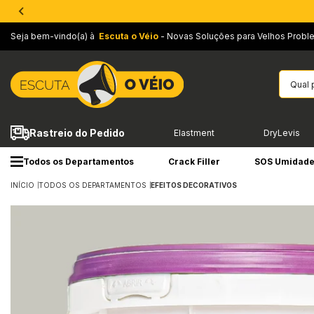
Seja bem-vindo(a) à
Escuta o Véio
- Novas Soluções para Velhos Probl
Rastreio do Pedido
Elastment
DryLevis
Todos os Departamentos
Crack Filler
SOS Umidad
INÍCIO
TODOS OS DEPARTAMENTOS
EFEITOS DECORATIVOS