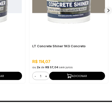
LT Concrete Shiner 1KG Concreto
R$ 114,07
ou
2x
de
R$ 57,04
sem juros
-
+
NAR
ADICIONAR