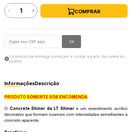
-
+
COMPRAR
in Stone
toda a categoria
OK
Os prazos de entrega começam a contar a partir da coleta do
pedido
Informações
Descrição
PRODUTO SOMENTE SOB ENCOMENDA
Concrete Shiner da LT Shiner
O
é um revestimento acrílico
decorativo que formam nuances com intensidades semelhantes à
concreto aparente.
Benefícios