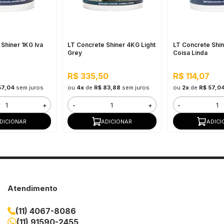
Shiner 1KG Iva
LT Concrete Shiner 4KG Light
LT Concrete Shin
Grey
Coisa Linda
R$ 335,50
R$ 114,07
57,04
sem juros
ou
4x
de
R$ 83,88
sem juros
ou
2x
de
R$ 57,0
+
-
+
-
DICIONAR
ADICIONAR
ADICI
Atendimento
(11) 4067-8086
(11) 91590-2455