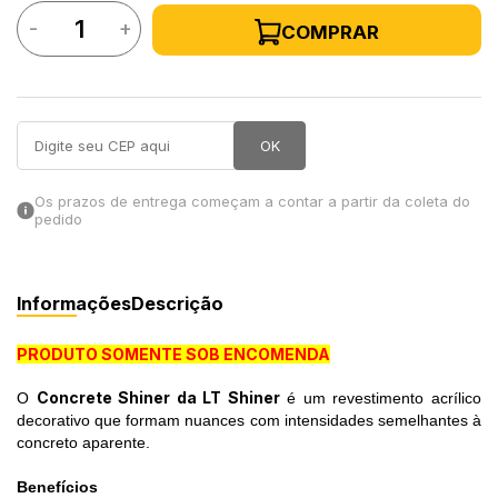
-
+
COMPRAR
in Stone
toda a categoria
OK
Os prazos de entrega começam a contar a partir da coleta do
pedido
Informações
Descrição
PRODUTO SOMENTE SOB ENCOMENDA
Concrete Shiner da LT Shiner
O
é um revestimento acrílico
decorativo que formam nuances com intensidades semelhantes à
concreto aparente.
Benefícios