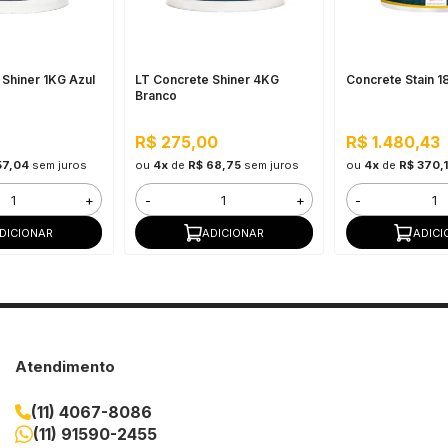
 Shiner 1KG Azul
LT Concrete Shiner 4KG
Concrete Stain 1
Branco
R$ 275,00
R$ 1.480,43
57,04
sem juros
ou
4x
de
R$ 68,75
sem juros
ou
4x
de
R$ 370,1
+
-
+
-
DICIONAR
ADICIONAR
ADICI
Atendimento
(11) 4067-8086
(11) 91590-2455