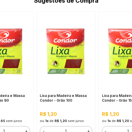
Sugestões de Compra
adeira e Massa
Lixa para Madeira e Massa
Lixa para Madeir
ão 80
Condor - Grão 100
Condor - Grão 1
R$ 1,20
R$ 1,20
,65
sem juros
ou
1x
de
R$ 1,20
sem juros
ou
1x
de
R$ 1,20
s
+
-
+
-