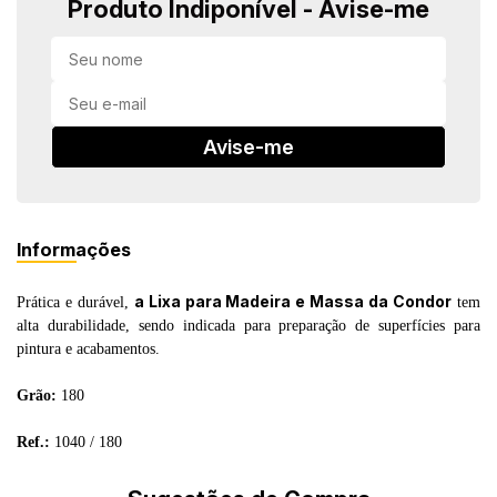
Produto Indiponível - Avise-me
in Stone
toda a categoria
Avise-me
Informações
a Lixa para Madeira e Massa da Condor
Prática e durável,
tem
alta durabilidade, sendo indicada para preparação de superfícies para
pintura e acabamentos.
Grão:
180
Ref.:
1040 / 180