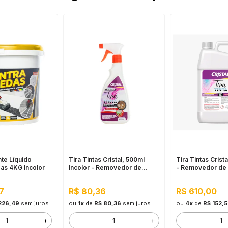
te Líquido
Tira Tintas Cristal, 500ml
Tira Tintas Crista
as 4KG Incolor
Incolor - Removedor de
- Removedor de 
Tinta, Econômico e Multiuso
Econômico e Mul
7
R$ 80,36
R$ 610,00
226,49
sem juros
ou
1x
de
R$ 80,36
sem juros
ou
4x
de
R$ 152,
+
-
+
-