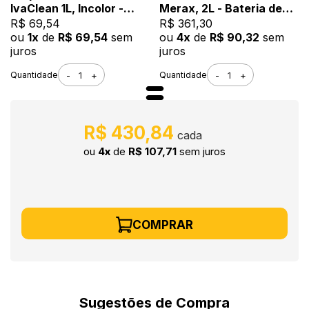
IvaClean 1L, Incolor -
Merax, 2L - Bateria de
Remove Tintas, Limpa
3,7V, Pulverização
R$ 69,54
R$ 361,30
Vidros e Placas Solares
Automática
ou
1x
de
R$ 69,54
sem
ou
4x
de
R$ 90,32
sem
juros
juros
-
+
-
+
Quantidade
Quantidade
R$ 430,84
ou
4x
de
R$ 107,71
sem juros
COMPRAR
Sugestões de Compra