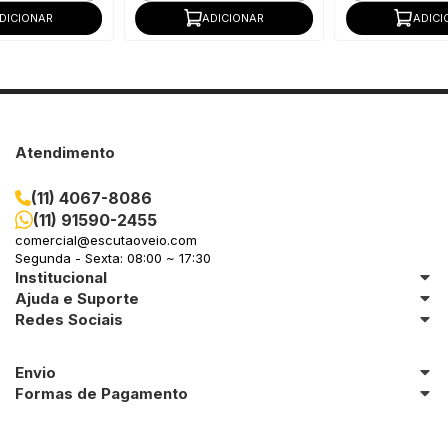
DICIONAR
ADICIONAR
ADICI
Atendimento
(11) 4067-8086
(11) 91590-2455
comercial@escutaoveio.com
Segunda - Sexta: 08:00 ~ 17:30
Institucional
Ajuda e Suporte
Redes Sociais
Envio
Formas de Pagamento