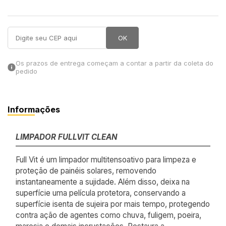
in Stone
OK
toda a categoria
Os prazos de entrega começam a contar a partir da coleta do
pedido
Informações
LIMPADOR FULLVIT CLEAN
Full Vit é um limpador multitensoativo para limpeza e
proteção de painéis solares, removendo
instantaneamente a sujidade. Além disso, deixa na
superfície uma película protetora, conservando a
superfície isenta de sujeira por mais tempo, protegendo
contra ação de agentes como chuva, fuligem, poeira,