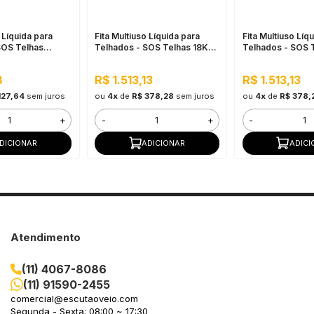
 Líquida para
Fita Multiuso Líquida para
Fita Multiuso Líq
SOS Telhas
Telhados - SOS Telhas 18KG
Telhados - SOS 
ica Telha
Branco
Cerâmica Telha
8
R$ 1.513,13
R$ 1.513,13
127,64
sem juros
ou
4x
de
R$ 378,28
sem juros
ou
4x
de
R$ 378,
+
-
+
-
DICIONAR
ADICIONAR
ADICI
Atendimento
(11) 4067-8086
(11) 91590-2455
comercial@escutaoveio.com
Segunda - Sexta: 08:00 ~ 17:30