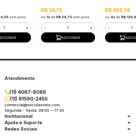
R$ 24,75
R$ 482,38
94,05
sem juros
ou
1x
de
R$ 24,75
sem juros
ou
4x
de
R$ 120,
+
-
+
-
DICIONAR
ADICIONAR
ADICI
Atendimento
(11) 4067-8086
(11) 91590-2455
comercial@escutaoveio.com
Segunda - Sexta: 08:00 ~ 17:30
Institucional
Ajuda e Suporte
Redes Sociais