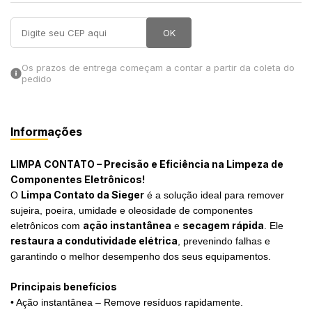
in Stone
OK
toda a categoria
Os prazos de entrega começam a contar a partir da coleta do
pedido
Informações
LIMPA CONTATO – Precisão e Eficiência na Limpeza de
Componentes Eletrônicos!
Limpa Contato da Sieger
O
é a solução ideal para remover
sujeira, poeira, umidade e oleosidade de componentes
ação instantânea
secagem rápida
eletrônicos com
e
. Ele
restaura a condutividade elétrica
, prevenindo falhas e
garantindo o melhor desempenho dos seus equipamentos.
Principais benefícios
• Ação instantânea – Remove resíduos rapidamente.