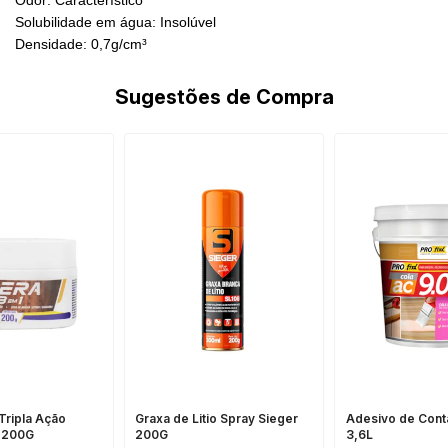
Solubilidade em água: Insolúvel
Densidade: 0,7g/cm³
Sugestões de Compra
 Tripla Ação
Graxa de Litio Spray Sieger
Adesivo de Con
 200G
200G
3,6L