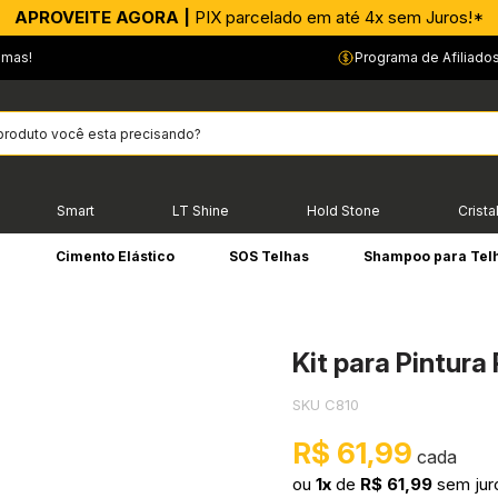
APROVEITE AGORA |
PIX parcelado em até 4x sem Juros!*
emas!
Programa de Afiliado
Smart
LT Shine
Hold Stone
Crista
e
Cimento Elástico
SOS Telhas
Shampoo para Tel
Kit para Pintura
SKU C810
R$ 61,99
ou
1x
de
R$ 61,99
sem jur