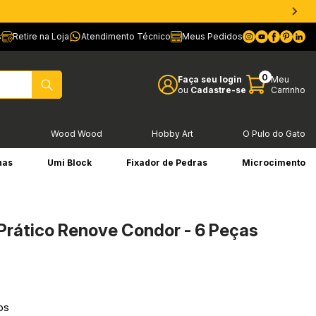
s
Retire na Loja
Atendimento Técnico
Meus Pedidos
0
Faça seu login
Meu
ou
Cadastre-se
Carrinho
l
Wood Wood
Hobby Art
O Pulo do Gato
has
Umi Block
Fixador de Pedras
Microcimento
 Prático Renove Condor - 6 Peças
os