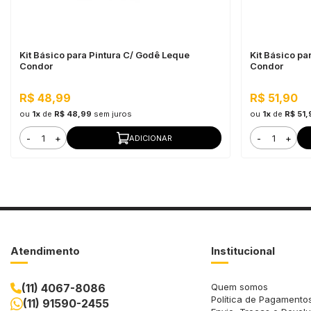
Kit Básico para Pintura C/ Godê Leque
Kit Básico pa
Condor
Condor
R$ 48,99
R$ 51,90
ou
1x
de
R$ 48,99
sem juros
ou
1x
de
R$ 51,
-
+
-
+
ADICIONAR
Atendimento
Institucional
(11) 4067-8086
Quem somos
Política de Pagamento
(11) 91590-2455