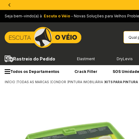
Seja bem-vindo(a) à
Escuta o Véio
- Novas Soluções para Velhos Probl
Rastreio do Pedido
Elastment
DryLevis
Todos os Departamentos
Crack Filler
SOS Umidad
INÍCIO
TODAS AS MARCAS
CONDOR
PINTURA IMOBILIÁRIA
KITS PARA PINTURA