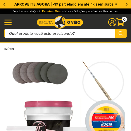
APROVEITE AGORA |
CONFIA! |
Faça uma renda extra conosco!*
PIX parcelado em até 4x sem Juros!*
rmeabilizantes
ros
ntícios
ers e Preparadores
vos
trução a Seco
 e Drywall
ados
s & Adesivos
amento
 Antiderrapante
os Decorativos
as e Moldes
enaria
sanato
sfer e Sublimação
amentas e Acessórios
eza e Pós-Obra
inagem
mento e Placas
ções Químicas e Técnicas
Membrana
Barreira de
Estruturan
Parede
Piso & Cont
Preparação
Soluções C
Epóxi
Cimentício
Reparo Estr
Selantes
Protetor An
Autonivela
Superfícies
Superfície
Cimento
Gesso
Drywall
Juntas e B
Telas
Radier
EIFs
Tinta e Me
Reparo
Limpeza
Coda para 
Nex Floor
Pintura
Paredes & 
Rejuntes
Massas
Proteção P
Proteção P
Granniston
Cola
Proteção
Verniz
Acabamen
Acessórios
Primers
Papel
Acabamento
Remoção e
Pintura e 
Aplicação,
Corte, Lixa
Ferramenta
Medição e 
Pulverizaç
Linha Auto
Fixação, P
Fixador de 
Resina par
Pedras Dec
Mantas
Ferrament
Adesivos e
Espumas e 
Lubrificant
Desmoldant
Limpeza Té
…
Seja bem-vindo(a) à
Escuta o Véio
- Novas Soluções para Velhos Problemas!
0
branas
ic Imper
ento Branco Estrutural
M
ento
wall
 Gesso
ta e Membrana
5.000
 Floor
tra Quedas
sas
moldante
efatos de Madeira
fect Glass Hobby Art
ssórios
tura e Acabamento
pa Pedras
ador de Pedras
sivos e Fixação
Cimento El
Hidro Air
Drymanta
Mofo
Umidade 
Stabilizer
Kit Laje
Vitro
Crack Fille
Protetor 
Selante 
Sobre Fer
Nivela+
Primer Uni
Base Prep
Chapiskoll
SOS Gess
Drymix
PR10
Dryfit
SOS Concr
XPS
Acqua Zer
Protelha F
Shampoo p
Cola Conc
Granito Lí
Membrana 
Massa Acrí
Bi Compon
Cimento 
LT 300
Smart Res
Pedras Na
Wood WOOD
Cristal Oil
PU 70
Porcelanat
Smart Man
TF 100
Transfer D
Finello
TF Clean
Trinchas
Espátulas
Lixas par
Ferramenta
Trenas e E
Pulveriza
Linha Aut
Aço para 
Sand Ston
Holdstone
Carpets
Hold Mant
Pulveriza
Cola Spra
Espuma PU
Desengrip
Desmoldan
Limpa Con
eira de Vapor
0
rt Cimento Branco
ilizer
so
do Preparador
átulas
aro
6.000
ura
tra Quedas Industrial
teção Piso e Área Molhada
sa Design
a
ras Naturais
mers
icação, Preparação e Acabamento
pa Cerâmica
ina para Pedras
umas e Selantes
Elastment 
Ver toda a
Ver toda a
Pressão Po
Ver toda a
Smart Resi
Ver toda a
Umi Block
High Flex
Ver toda a
Selante P
SOS Ferru
Piso Líqui
Smart Prim
Resina 5 e
Xapisquin
Perfect Fi
Ver toda a
Hidroveck
Perfil L
SOS Concr
EPS
Protelha P
Protelha F
Limpa Tel
Ver toda a
Nivela & P
Concrete 
Massa Fi
Rejunte El
Cimento Q
Zero Obra
Dryfull
Pedras & C
Ver toda a
Shield Pro
PU 75
Porcelana
Ver toda a
TF 200
Azulzinho 
Smart Coa
Lemone
Pincéis
Desempen
Disco de L
Lixadeira 
Ver toda a
Aspirador 
Ver toda a
Tapa Furo
Hold Ston
Ver toda a
Seixos
Ver toda a
Pazinha
Adesivo E
Limpador 
Desengripa
Pasta Des
Ver toda a
INÍCIO
uturantes
 Telhas
k Filler
nnistone Primer
toda a categoria
tas e Base Coat
nda Gesso
peza
9.000
edes & Nivelamento
tra Quedas Pets
teção Parede
ma Gesso
teção
crete Design
el
e, Lixa e Abrasivos
pa Porcelanato
ras Decorativas
toda a categoria
rificantes e Desengripantes
Elastment
Umidade 
Smart Resi
SOS Piso
Concre Fa
Selante Ac
Ver toda a
Ver toda a
Sobre Fer
Smart Res
Smart Addi
Perfect C
Base Coat 
Dryfit Plus
Ver toda a
Ver toda a
Protelha P
Proteção 
Ver toda a
Prep Piso
Dual Cryl
Reboco Fi
Rejunte Ac
Marmorite
Azulejo Lí
Ultra Resi
Primer
Cera Tripl
Q10
Acqua Sh
TF 300
TOP Trans
Ver toda a
Removick 
Rolos
Colheres d
Discos Co
Cabo Exte
Ver toda a
Ver toda a
Hold Ston
Color Sto
Ducha
Fixa Tudo
Ver toda a
Graxa de L
Ver toda a
ede
 Reboco
amassa de Preparação
rfícies Lisas
as
moldante
toda a categoria
10.000
untes
toda a categoria
nnistone
des
niz
on Cera 3 em 1
bamento e Proteção
ramentas Elétricas e Manuais
or Care
tas
moldantes e Proteção
Azul Pisci
Pressão N
Ver toda a
Ver toda a
Rapid Cur
Selante Ze
UltraGrip
Ultra Resi
SOS Concr
Ver toda a
Base Coat
Fita Telad
Borracha 
Drymanta 
Ver toda a
Tinta Acríl
Massa Niv
Ver toda a
Marmorite
Porcelana
LT200
Ver toda a
Cera de A
Vinilo
Ver toda a
TF 400
Magic Bril
Removick 
Boina de 
Nivelador 
Disco Ret
Ver toda a
Fixa Pedra
Ver toda a
Perfil em L
Ver toda a
Ver toda a
o & Contrapiso
 Umidade
amassa T6
erfícies Porosas
ier
toda a categoria
12.000
toda a categoria
toda a categoria
toda a categoria
bamento
a PU Colors
oção e Limpeza
ição e Nivelamento
 Tintas
ramentas
peza Técnica
Baldrame +
Ver toda a
Ver toda a
Ver toda a
UltraGrip
Ver toda a
SOS Concr
Base Coat
Ver toda a
Ver toda a
SOS Rufo 
Smart Colo
Skim Coat
Marmorite 
Ver toda a
Resina 5e
Seladora 
Cristal Ver
TF 700
Black and
Removick 
Kits de Pi
Misturado
Disco Côn
Fix Stone
Ver toda a
paração de Superfícies
 Trincas e Fissuras
sa Designer
ANO 9091
uma Expansiva
a para Papel de Parede
sa para Madeira
a PU
 de Silicone para Transfer Giro
verização e Limpeza
vit
toda a categoria
toda a categoria
Manta Hid
Ver toda a
Blinda Co
Massa Cim
SOS Telha
Smart Col
Massa Niv
Marmorite
Marmorite
Ver toda a
Ver toda a
TF 500
Transfer P
Removick 
Tampa par
Ver toda a
Formões
Pedra Fix
uções Completas
a Tudo
oco Fino
MER 9090
ivo para Superfícies Sólidas
toda a categoria
i Efeitos
ecas Transfer Laser
ha Automotiva
arrás
Acqua Zer
Tech Liga
Ver toda a
Ver toda a
Smart Resi
Ver toda a
Cimento Q
Cera de C
Ver toda a
Black and
Ver toda a
Ver toda a
Ver toda a
Hold Ston
toda a categoria
arador Universal
h Cola Bloco
 CLEANER
toda a categoria
toda a categoria
ta Tudo
éis para Sublimação
ação, Proteção e Construção
an Tool
Borracha L
Ver toda a
Ultimate C
Concrete 
Acqua Shi
Ver toda a
Ver toda a