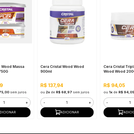
d Wood Massa
Cera Cristal Wood Wood
Cera Cristal Trip
750G
900ml
Wood Wood 200
99
R$ 137,94
R$ 94,05
75,00
sem juros
ou
2x
de
R$ 68,97
sem juros
ou
1x
de
R$ 94,0
+
-
+
-
DICIONAR
ADICIONAR
ADICI