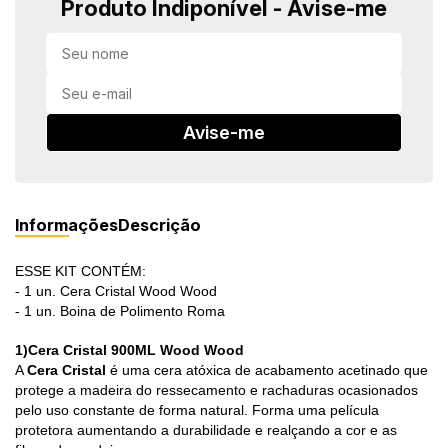
Produto Indiponível - Avise-me
in Stone
toda a categoria
Avise-me
Informações
Descrição
ESSE KIT CONTÉM:
- 1 un. Cera Cristal Wood Wood
- 1 un. Boina de Polimento Roma
1)Cera Cristal 900ML Wood Wood
A
Cera Cristal
é uma cera atóxica de acabamento acetinado que
protege a madeira do ressecamento e rachaduras ocasionados
pelo uso constante de forma natural. Forma uma película
protetora aumentando a durabilidade e realçando a cor e as