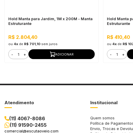
Hold Manta para Jardim, 1M x 200M - Manta
Hold Manta p
Estruturante
Estruturante
R$ 2.804,40
R$ 410,40
ou
4x
de
R$ 701,10
sem juros
ou
4x
de
R$ 10
-
+
-
+
ADICIONAR
Atendimento
Institucional
(11) 4067-8086
Quem somos
Política de Pagamento
(11) 91590-2455
Envio, Trocas e Devol
comercial@escutaoveio.com