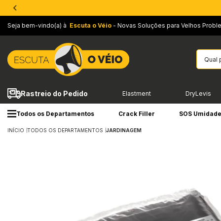
Seja bem-vindo(a) à
Escuta o Véio
- Novas Soluções para Velhos Probl
Rastreio do Pedido
Elastment
DryLevis
Todos os Departamentos
Crack Filler
SOS Umidad
INÍCIO
TODOS OS DEPARTAMENTOS
JARDINAGEM