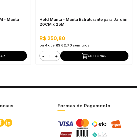
5M - Manta
Hold Manta - Manta Estruturante para Jardim
20CM x 25M
R$ 250,80
ou
4x
de
R$ 62,70
sem juros
-
+
NAR
ADICIONAR
ociais
Formas de Pagamento