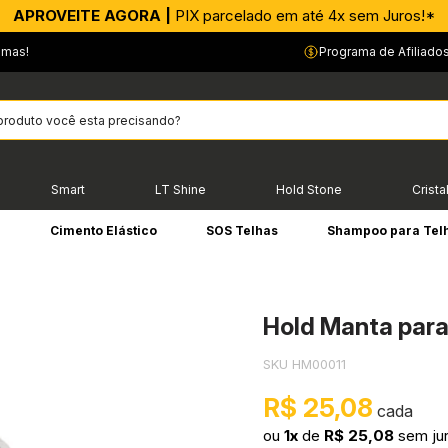
APROVEITE AGORA |
CONFIA! |
Faça uma renda extra conosco!*
PIX parcelado em até 4x sem Juros!*
…
emas!
Programa de Afiliado
Smart
LT Shine
Hold Stone
Crista
e
Cimento Elástico
SOS Telhas
Shampoo para Tel
Hold Manta para
SKU HM00011
R$ 25,08
ou
1x
de
R$ 25,08
sem ju