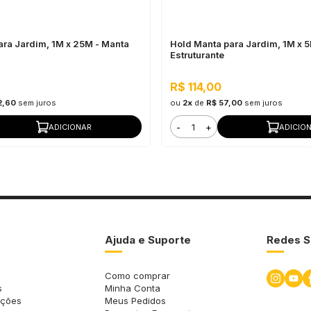
ara Jardim, 1M x 25M - Manta
Hold Manta para Jardim, 1M x 
Estruturante
R$ 114,00
2,60
sem juros
ou
2x
de
R$ 57,00
sem juros
-
+
ADICIONAR
ADICIO
Ajuda e Suporte
Redes S
Como comprar
s
Minha Conta
uções
Meus Pedidos