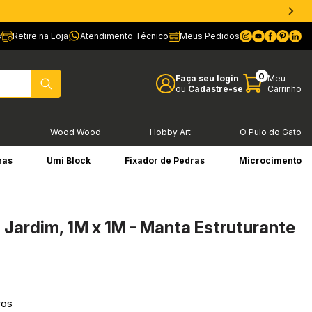
s
Retire na Loja
Atendimento Técnico
Meus Pedidos
0
Faça seu login
Meu
ou
Cadastre-se
Carrinho
l
Wood Wood
Hobby Art
O Pulo do Gato
has
Umi Block
Fixador de Pedras
Microcimento
 Jardim, 1M x 1M - Manta Estruturante
ros