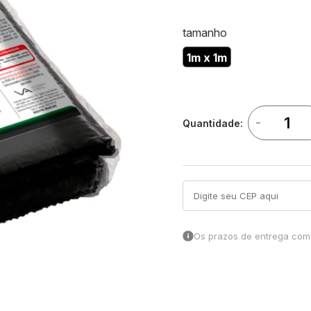
tamanho
1m x 1m
-
Quantidade:
Os prazos de entrega come