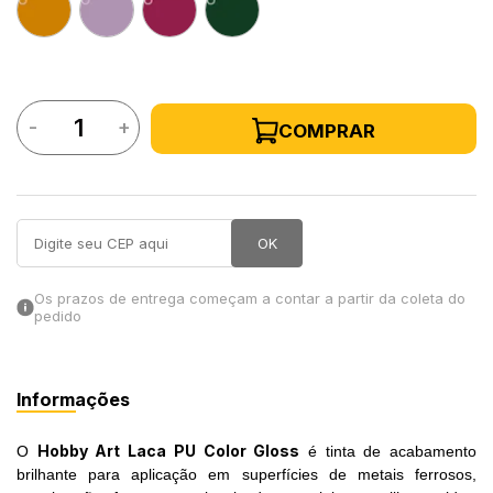
in Stone
toda a categoria
-
+
COMPRAR
OK
Os prazos de entrega começam a contar a partir da coleta do
pedido
Informações
Hobby Art Laca PU Color Gloss
O
é tinta de acabamento
brilhante para aplicação em superfícies de metais ferrosos,