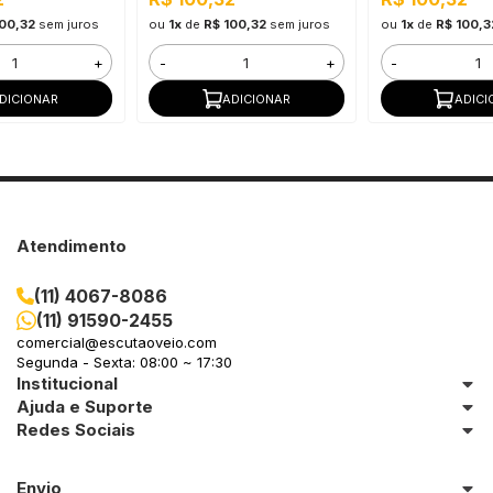
100,32
sem juros
ou
1x
de
R$ 100,32
sem juros
ou
1x
de
R$ 100,3
+
-
+
-
DICIONAR
ADICIONAR
ADICI
Atendimento
(11) 4067-8086
(11) 91590-2455
comercial@escutaoveio.com
Segunda - Sexta: 08:00 ~ 17:30
Institucional
Ajuda e Suporte
Redes Sociais
Envio