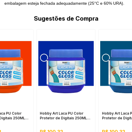
embalagem esteja fechada adequadamente (25°C e 60% URA).
Sugestões de Compra
aca PU Color
Hobby Art Laca PU Color
Hobby Art Laca 
Digitais 250ML
Protetor de Digitais 250ML
Protetor de Digi
aya
Azul Klein
Azul Turquesa
2
R$ 100,32
R$ 100,32