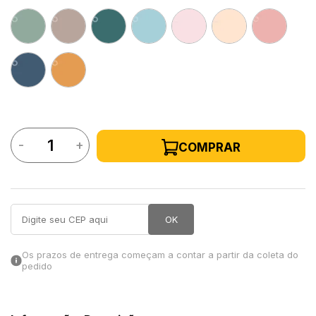
in Stone
toda a categoria
-
+
COMPRAR
OK
Os prazos de entrega começam a contar a partir da coleta do
pedido