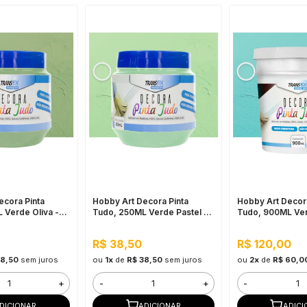
ecora Pinta
Hobby Art Decora Pinta
Hobby Art Decora
 Verde Oliva -
Tudo, 250ML Verde Pastel -
Tudo, 900ML Ver
za, Secagem
Fácil Limpeza, Secagem
Fácil Limpeza, 
Rápida
Rápida
R$ 38,50
R$ 120,00
38,50
sem juros
ou
1x
de
R$ 38,50
sem juros
ou
2x
de
R$ 60,0
+
-
+
-
DICIONAR
ADICIONAR
ADICI