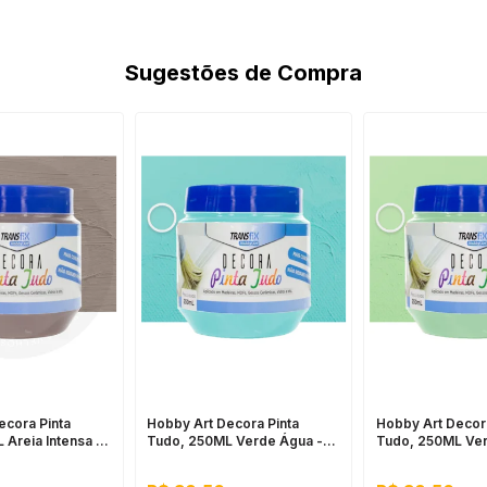
Pode ser aplicado com pincel, rolo ou
trincha, e a limpeza é feita apenas com
água e sabão.
Sugestões de Compra
ecora Pinta
Hobby Art Decora Pinta
Hobby Art Decora
Areia Intensa -
Tudo, 250ML Verde Água -
Tudo, 250ML Ver
za, Secagem
Fácil Limpeza, Secagem
Fácil Limpeza, 
Rápida
Rápida