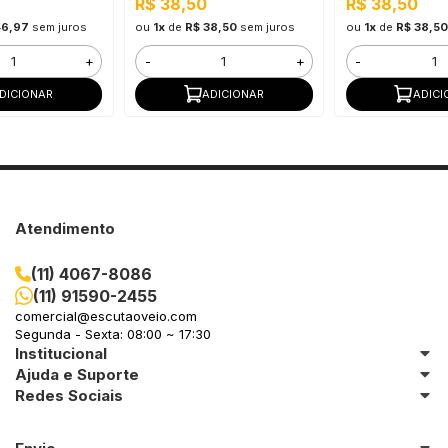
R$ 38,50
R$ 38,50
46,97
sem juros
ou
1x
de
R$ 38,50
sem juros
ou
1x
de
R$ 38,50
+
-
+
-
DICIONAR
ADICIONAR
ADICI
Atendimento
(11) 4067-8086
(11) 91590-2455
comercial@escutaoveio.com
Segunda - Sexta: 08:00 ~ 17:30
Institucional
Ajuda e Suporte
Redes Sociais