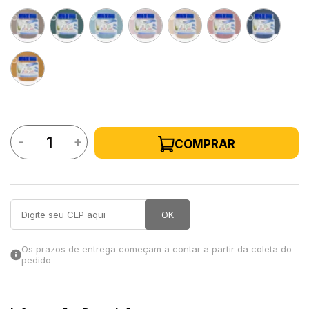
in Stone
toda a categoria
-
+
COMPRAR
OK
Os prazos de entrega começam a contar a partir da coleta do
pedido