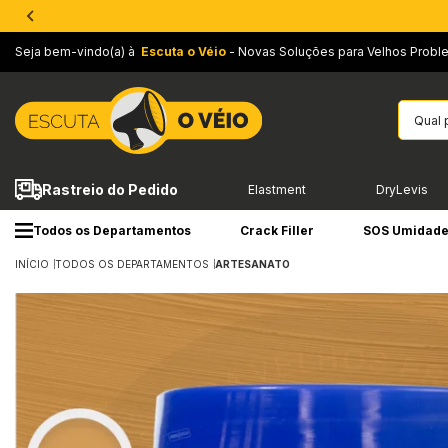
Seja bem-vindo(a) à
Escuta o Véio
- Novas Soluções para Velhos Probl
Rastreio do Pedido
Elastment
DryLevis
Todos os Departamentos
Crack Filler
SOS Umidad
INÍCIO
TODOS OS DEPARTAMENTOS
ARTESANATO