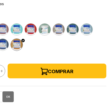
ros
+
COMPRAR
OK