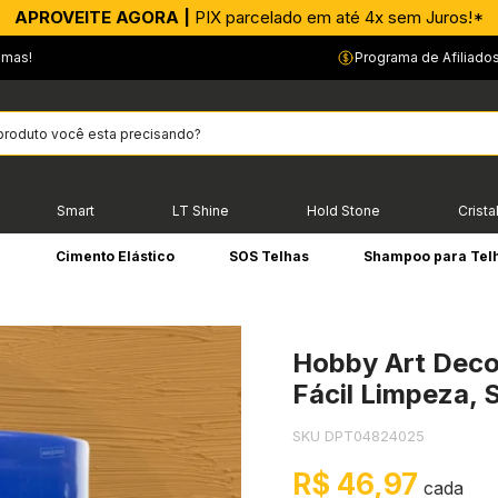
CONFIA! |
Faça uma renda extra conosco!*
emas!
Programa de Afiliado
Smart
LT Shine
Hold Stone
Crista
e
Cimento Elástico
SOS Telhas
Shampoo para Tel
Hobby Art Deco
Fácil Limpeza,
SKU DPT04824025
R$ 46,97