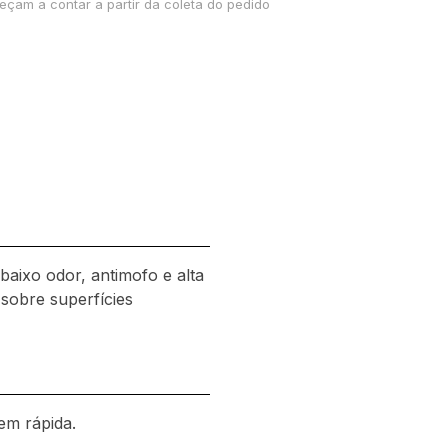
çam a contar a partir da coleta do pedido
aixo odor, antimofo e alta
 sobre superfícies
em rápida.