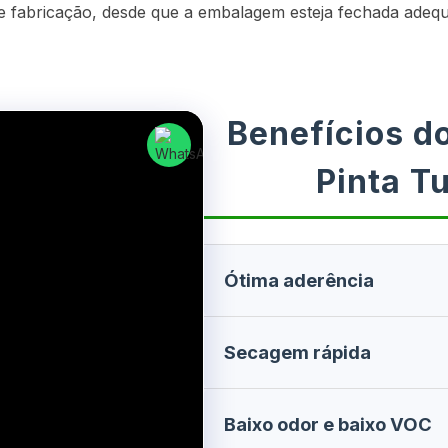
 de fabricação, desde que a embalagem esteja fechada ade
Benefícios d
Pinta T
Ótima aderência
Excelente fixação sobre meta
Secagem rápida
ferrosos, garantindo alta dura
Toque seco entre 2 e 3 horas,
Baixo odor e baixo VOC
repintura e uso rápido.