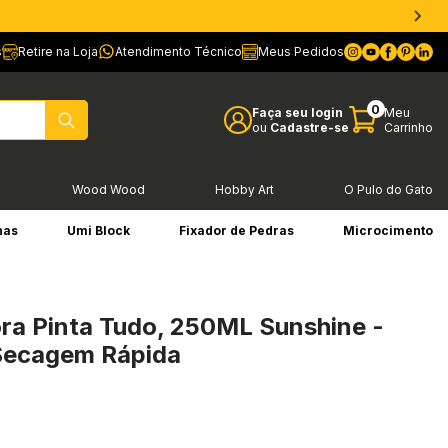
s
Retire na Loja
Atendimento Técnico
Meus Pedidos
0
Faça seu login
Meu
ou
Cadastre-se
Carrinho
l
Wood Wood
Hobby Art
O Pulo do Gato
has
Umi Block
Fixador de Pedras
Microcimento
ra Pinta Tudo, 250ML Sunshine -
 Secagem Rápida