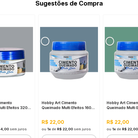
Sugestões de Compra
imento
Hobby Art Cimento
Hobby Art Cimen
lti Efeitos 320G
Queimado Multi Efeitos 160G
Queimado Multi E
Blue Lace
Pistache
R$ 22,00
R$ 22,00
44,00
sem juros
ou
1x
de
R$ 22,00
sem juros
ou
1x
de
R$ 22,00