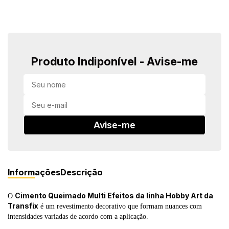
in Stone
toda a categoria
Produto Indiponível - Avise-me
Avise-me
Informações
Descrição
Cimento Queimado Multi Efeitos da linha Hobby Art da
O
Transfix
é um revestimento decorativo que formam nuances com
intensidades variadas de acordo com a aplicação.