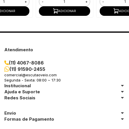
+
-
+
-
DICIONAR
ADICIONAR
ADICI
Atendimento
(11) 4067-8086
(11) 91590-2455
comercial@escutaoveio.com
Segunda - Sexta: 08:00 ~ 17:30
Institucional
Ajuda e Suporte
Redes Sociais
Envio
Formas de Pagamento