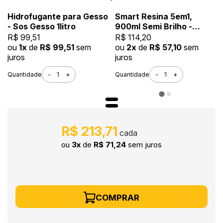
Hidrofugante para Gesso
Smart Resina 5em1,
- Sos Gesso 1litro
900ml Semi Brilho -
Impermeabilizante e
R$ 99,51
R$ 114,20
Seladora, Alta
ou
1x
de
R$ 99,51
sem
ou
2x
de
R$ 57,10
sem
Resistência à Água
juros
juros
-
+
-
+
Quantidade
Quantidade
R$ 213,71
ou
3x
de
R$ 71,24
sem juros
COMPRAR