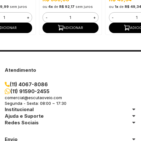
59,99
sem juros
ou
4x
de
R$ 92,17
sem juros
ou
1x
de
R$ 49,3
+
-
+
-
DICIONAR
ADICIONAR
ADICI
Atendimento
(11) 4067-8086
(11) 91590-2455
comercial@escutaoveio.com
Segunda - Sexta: 08:00 ~ 17:30
Institucional
Ajuda e Suporte
Redes Sociais
Envio