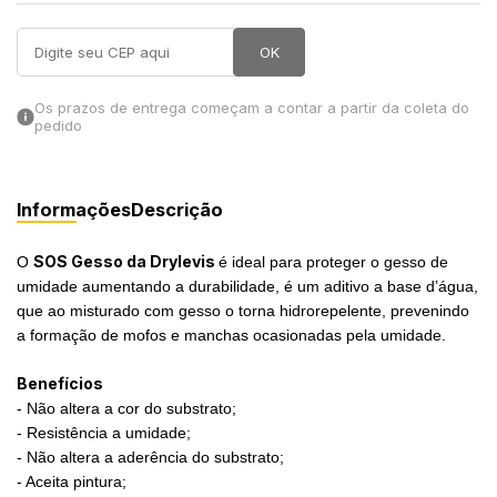
in Stone
OK
toda a categoria
Os prazos de entrega começam a contar a partir da coleta do
pedido
Informações
Descrição
SOS Gesso da Drylevis
O
é ideal para proteger o gesso de
umidade aumentando a durabilidade, é um aditivo a base d’água,
que ao misturado com gesso o torna hidrorepelente, prevenindo
a formação de mofos e manchas ocasionadas pela umidade.
Benefícios
- Não altera a cor do substrato;
- Resistência a umidade;
- Não altera a aderência do substrato;
- Aceita pintura;